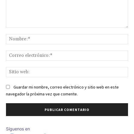
Comentario:
No
Co
ele
Sit
we
Guardar mi nombre, correo electrónico y sitio web en este
navegador la próxima vez que comente.
Síguenos en