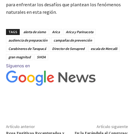
para enfrentar los desafíos que plantean los fenómenos
naturales en esta región.
TAGS
alerta de sismo
Arica
Arica y Parinacota
audiencia de preparación
campañas de prevención
Carabineros de Tarapacá
Director de Senapred
escala de Mercalli
gran magnitud
SHOA
Síguenos en
Artículo anterior
Artículo siguiente
Reos Fugitivos Recapturados y
De la Farándula al Congreso: