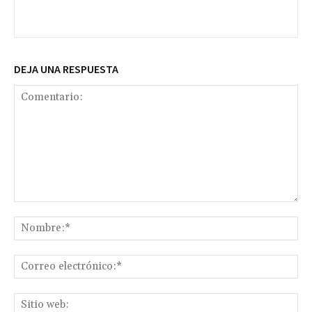
DEJA UNA RESPUESTA
Comentario:
No
Co
ele
Sit