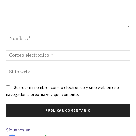
Comentario:
No
Co
ele
Sit
we
Guardar mi nombre, correo electrónico y sitio web en este
navegador la próxima vez que comente.
Síguenos en