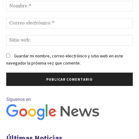
No
Co
ele
Sit
we
Guardar mi nombre, correo electrónico y sitio web en este
navegador la próxima vez que comente.
Síguenos en
Últimas Noticias