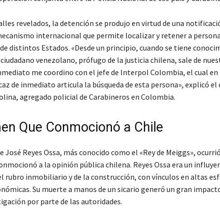
lles revelados, la detención se produjo en virtud de una notificaci
mecanismo internacional que permite localizar y retener a person
a de distintos Estados. «Desde un principio, cuando se tiene conoci
ciudadano venezolano, prófugo de la justicia chilena, sale de nues
inmediato me coordino con el jefe de Interpol Colombia, el cual e
icaz de inmediato articula la búsqueda de esta persona», explicó el
lina, agregado policial de Carabineros en Colombia.
en Que Conmocionó a Chile
de José Reyes Ossa, más conocido como el «Rey de Meiggs», ocurrió
conmocionó a la opinión pública chilena. Reyes Ossa era un influye
 rubro inmobiliario y de la construcción, con vínculos en altas es
conómicas. Su muerte a manos de un sicario generó un gran impacto
igación por parte de las autoridades.