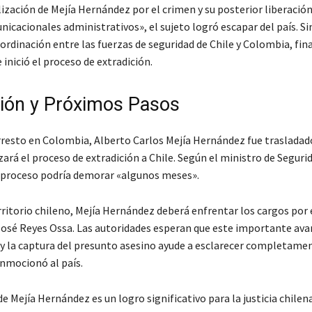
ización de Mejía Hernández por el crimen y su posterior liberació
nicacionales administrativos», el sujeto logró escapar del país. S
oordinación entre las fuerzas de seguridad de Chile y Colombia, fi
 inició el proceso de extradición.
ción y Próximos Pasos
rresto en Colombia, Alberto Carlos Mejía Hernández fue trasladad
rá el proceso de extradición a Chile. Según el ministro de Segurid
 proceso podría demorar «algunos meses».
rritorio chileno, Mejía Hernández deberá enfrentar los cargos por 
 José Reyes Ossa. Las autoridades esperan que este importante ava
 y la captura del presunto asesino ayude a esclarecer completame
nmocionó al país.
e Mejía Hernández es un logro significativo para la justicia chilen