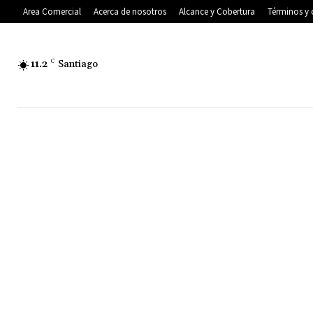
Area Comercial
Acerca de nosotros
Alcance y Cobertura
Términos y 
11.2
C
Santiago