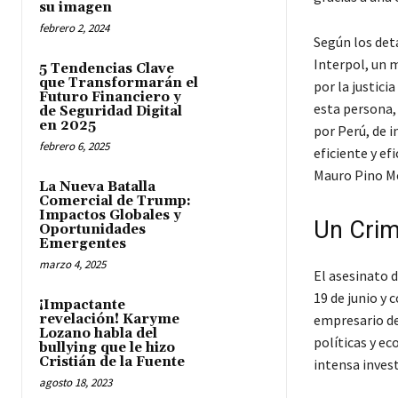
su imagen
febrero 2, 2024
Según los deta
Interpol, un 
5 Tendencias Clave
que Transformarán el
por la justici
Futuro Financiero y
esta persona, 
de Seguridad Digital
en 2025
por Perú, de 
febrero 6, 2025
eficiente y ef
Mauro Pino Mo
La Nueva Batalla
Comercial de Trump:
Impactos Globales y
Un Crim
Oportunidades
Emergentes
marzo 4, 2025
El asesinato 
19 de junio y 
¡Impactante
revelación! Karyme
empresario del
Lozano habla del
políticas y e
bullying que le hizo
Cristián de la Fuente
intensa invest
agosto 18, 2023