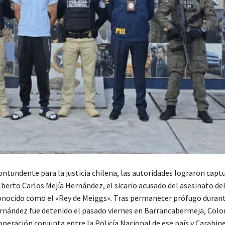
ntundente para la justicia chilena, las autoridades lograron captu
lberto Carlos Mejía Hernández, el sicario acusado del asesinato d
nocido como el «Rey de Meiggs». Tras permanecer prófugo duran
rnández fue detenido el pasado viernes en Barrancabermeja, Colo
operación conjunta entre la Policía Nacional de ese país y Carabine