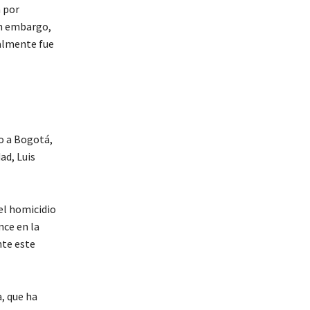
n por
in embargo,
nalmente fue
o a Bogotá,
ad, Luis
el homicidio
nce en la
nte este
a, que ha