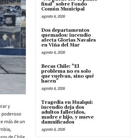
final” sobre Fondo
Común Municipal
agosto 6, 2026
Dos departamentos
quemados: incendio
afecta Glorias Navales
en Viña del Mar
agosto 6, 2026
Becas Chile: “El
problema no es solo
que vuelvan, sino qué
hacen”
agosto 6, 2026
Tragedia en Hualqui:
rar y
incendio deja dos
adultos fallecidos,
el poderoso
madre e hijo, y nueve
te más de un
damnificados
mbia,
agosto 6, 2026
ros de Chile.