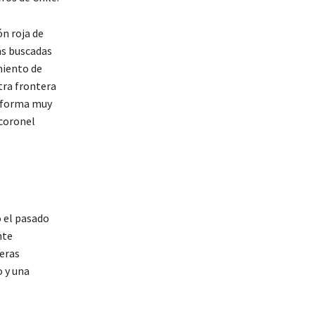
ón roja de
as buscadas
miento de
tra frontera
n forma muy
 coronel
 el pasado
nte
feras
 y una