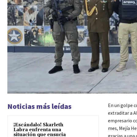
Noticias más leídas
En un golpe co
extraditar a A
empresario co
¡Escándalo! Skarleth
mes, Mejía He
Labra enfrenta una
situación que ensucia
gracias a una 