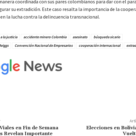
manera coordinada con sus pares colombianos para dar con el par
urar su extradición. Este caso resalta la importancia de la cooper
en la lucha contra la delincuencia transnacional.
a la justicia
accidente minero Colombia
asesinato
búsqueda sicario
Meiggs
Convención Nacional de Empresarios
cooperación internacional
extrad
r
Art
Viales en Fin de Semana
Elecciones en Boliv
as Revelan Importante
Vuelt