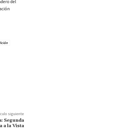
adero del
ación
ición
ículo siguiente
ia: Segunda
a a la Vista