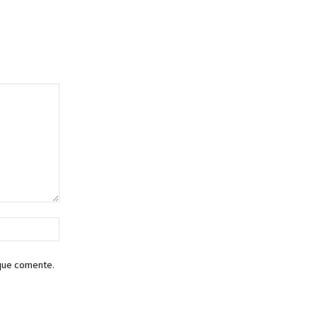
Sitio
web:
 que comente.