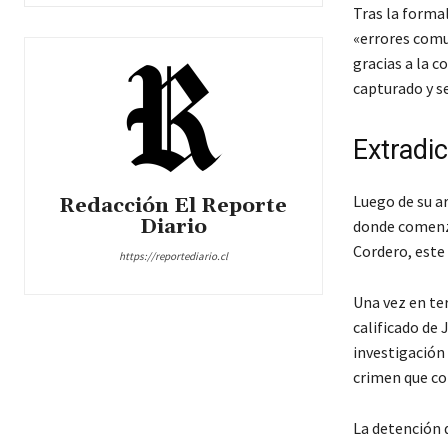
Tras la formal
«errores comu
gracias a la c
capturado y se
Extradi
Luego de su a
Redacción El Reporte
Diario
donde comenza
Cordero, este
https://reportediario.cl
Una vez en te
calificado de
investigación
crimen que co
La detención d