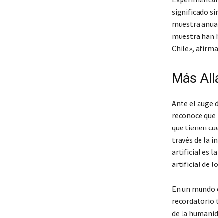
significado si
muestra anual 
muestra han h
Chile», afirma 
Más All
Ante el auge d
reconoce que 
que tienen cue
través de la i
artificial es 
artificial de l
En un mundo c
recordatorio t
de la humanida