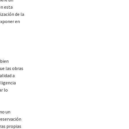
en esta
ización de la
exponer en
 bien
ue las obras
alidad a
eligencia
ar lo
omo un
reservación
tras propias