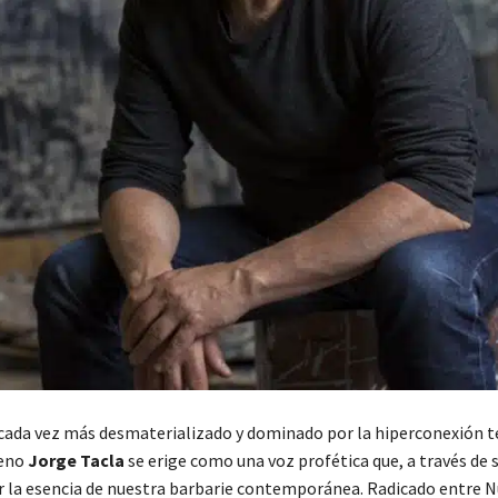
ada vez más desmaterializado y dominado por la hiperconexión t
leno
Jorge Tacla
se erige como una voz profética que, a través de 
r la esencia de nuestra barbarie contemporánea. Radicado entre N