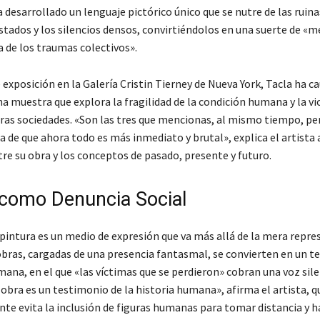
a desarrollado un lenguaje pictórico único que se nutre de las ruina
stados y los silencios densos, convirtiéndolos en una suerte de «
a de los traumas colectivos».
 exposición en la Galería Cristin Tierney de Nueva York, Tacla ha ca
a muestra que explora la fragilidad de la condición humana y la vi
as sociedades. «Son las tres que mencionas, al mismo tiempo, per
a de que ahora todo es más inmediato y brutal», explica el artista a
tre su obra y los conceptos de pasado, presente y futuro.
 como Denuncia Social
 pintura es un medio de expresión que va más allá de la mera repr
 obras, cargadas de una presencia fantasmal, se convierten en un t
mana, en el que «las víctimas que se perdieron» cobran una voz sil
obra es un testimonio de la historia humana», afirma el artista, q
te evita la inclusión de figuras humanas para tomar distancia y h