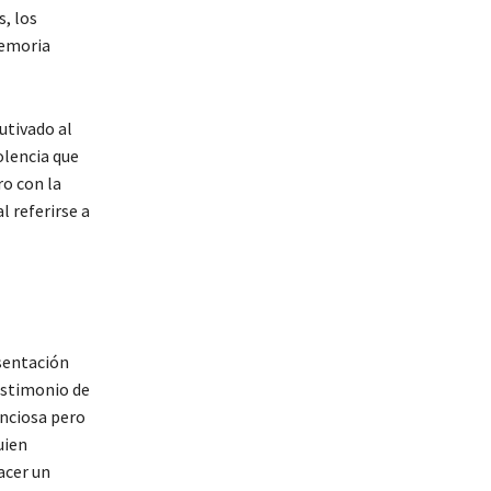
s, los
memoria
utivado al
olencia que
o con la
l referirse a
esentación
estimonio de
enciosa pero
uien
acer un