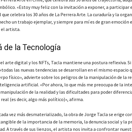
mbólico. «Estoy muy feliz con la invitación a exponer, a participar 
que celebra los 30 años de La Perrera Arte. La curaduría y la organ
echo un trabajo ejemplar, y siempre para mí es de gran emoción 
el artista.
á de la Tecnología
el arte digital y los NFTs, Tacla mantiene una postura reflexiva. Si
«todas las nuevas tendencias se desarrollan en el mismo espacio q
rpo físico», advierte sobre los peligros de la manipulación de la re
nteligencia artificial. «Por ahora, lo que más me preocupa de la int
la manipulación de la realidad y las dificultades para poder diferenci
o real (es decir, algo más político)», afirma.
ada vez más desmaterializado, la obra de Jorge Tacla se erige c
angible de la importancia de la memoria, la denuncia social y la p
d. A través de sus lienzos, el artista nos invita a confrontar nues