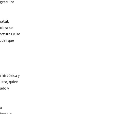
 gratuita
natal,
 obra se
ecturas y las
oder que
 histórica y
ista, quien
sado y
ro
iere un