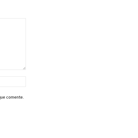
Sitio
web:
 que comente.