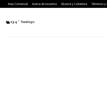
Area Comercial
Acerca de nosotros
Alcance y Cobertura
Términos y 
13.4
C
Santiago