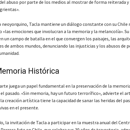
o del abuso por parte de los medios al mostrar de forma reiterada y
grientas».
io neoyorquino, Tacla mantiene un diálogo constante con su Chile 
 «las emociones que involucran a la memoria y la melancolía». Su
en un campo de batalla en el que convergen los paisajes, las arquit
les de ambos mundos, denunciando las injusticias y los abusos de p
humanidad.
Memoria Histórica
l arte juega un papel fundamental en la preservación de la memoria
 el pasado. «Sin memoria, hay un futuro terrorífico», advierte el art
la creación artística tiene la capacidad de sanar las heridas del pa
ivas en el presente.
o, la invitación de Tacla a participar en la muestra anual del Cent
errera Arte en Chile, que celebra sus 30 años de trayectoria, adqu