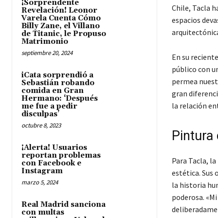
¡Sorprendente
Chile, Tacla h
Revelación! Leonor
Varela Cuenta Cómo
espacios deva
Billy Zane, el Villano
arquitectónic
de Titanic, le Propuso
Matrimonio
septiembre 20, 2024
En su reciente
público con un
iCata sorprendió a
permea nuestr
Sebastián robando
comida en Gran
gran diferenci
Hermano: ‘Después
la relación en
me fue a pedir
disculpas’
octubre 8, 2023
Pintura
¡Alerta! Usuarios
reportan problemas
Para Tacla, la
con Facebook e
Instagram
estética. Sus
marzo 5, 2024
la historia hu
poderosa. «Mi 
Real Madrid sanciona
deliberadamen
con multas