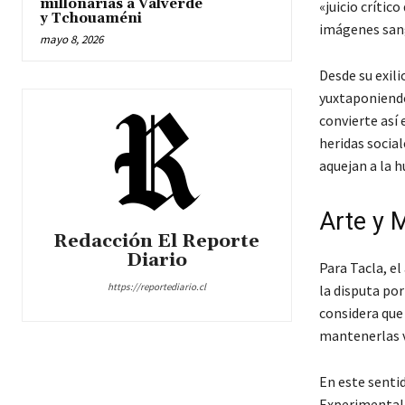
millonarias a Valverde
«juicio crític
y Tchouaméni
imágenes san
mayo 8, 2026
Desde su exil
yuxtaponiendo
convierte así 
heridas socia
aquejan a la 
Arte y 
Redacción El Reporte
Diario
Para Tacla, e
https://reportediario.cl
la disputa por
considera que 
mantenerlas v
En este sentid
Experimental P