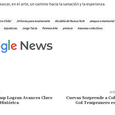
buscar, en el arte, un camino hacia la sanación y la esperanza.
ce Chile!
24 horas para enamorarte
Alcaldía de Nueva York
ataque a memorial
injusticias
Jorge Tacla
Perrera Arte
pintura
traumas colectivos
r
Art
ump Logran Avances Clave
Cuevas Sorprende a Col
Histórica
Gol Tempranero en 