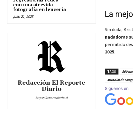
regresa a las redes
con una atrevida
fotografía en lencería
La mejo
julio 21, 2023
Sin duda, Kris
nadadoras su
permitido des
2025
.
TAGS
800 met
Mundial de Sing
Redacción El Reporte
Diario
Síguenos en
https://reportediario.cl
Cuota