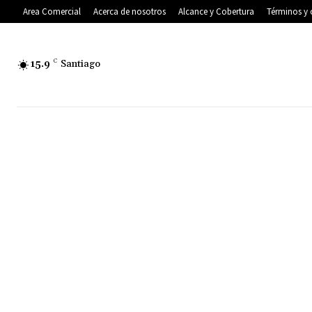
Area Comercial
Acerca de nosotros
Alcance y Cobertura
Términos y 
15.9
C
Santiago