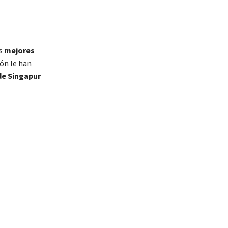
as
mejores
ión le han
de Singapur