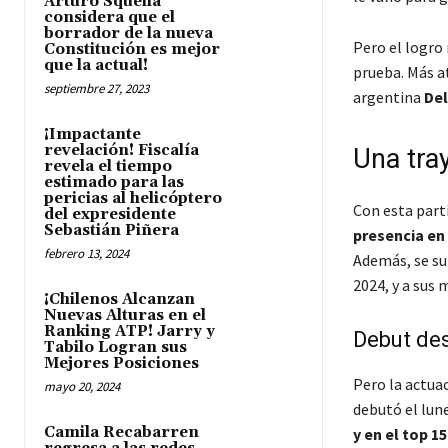
Arturo Squella
considera que el
borrador de la nueva
Pero el logro
Constitución es mejor
que la actual!
prueba. Más at
septiembre 27, 2023
argentina
Del
¡Impactante
revelación! Fiscalía
Una tra
revela el tiempo
estimado para las
pericias al helicóptero
Con esta part
del expresidente
Sebastián Piñera
presencia e
febrero 13, 2024
Además, se s
2024, y a sus
¡Chilenos Alcanzan
Nuevas Alturas en el
Ranking ATP! Jarry y
Debut de
Tabilo Logran sus
Mejores Posiciones
Pero la actuac
mayo 20, 2024
debutó el lun
Camila Recabarren
y en el top 15