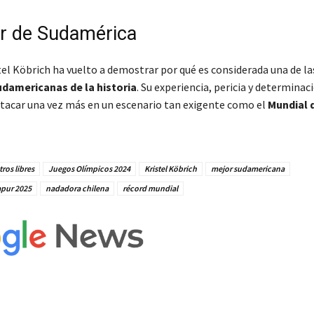
r de Sudamérica
tel Köbrich ha vuelto a demostrar por qué es considerada una de l
damericanas de la historia
. Su experiencia, pericia y determinac
tacar una vez más en un escenario tan exigente como el
Mundial 
ros libres
Juegos Olímpicos 2024
Kristel Köbrich
mejor sudamericana
apur 2025
nadadora chilena
récord mundial