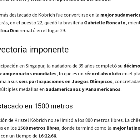
 más destacado de Köbrich fue convertirse en la
mejor sudameric
rás, en el puesto 22, quedó la brasileña
Gabrielle Roncato
, mien
fina Dini
remató en el lugar 29.
yectoria imponente
icipación en Singapur, la nadadora de 39 años completó su
décimo
n campeonatos mundiales
, lo que es un
récord absoluto
en el pl
uma a sus
seis participaciones en Juegos Olímpicos
, concretadas
 múltiples medallas en
Sudamericanos y Panamericanos
.
stacado en 1500 metros
ión de Kristel Köbrich no se limitó a los 800 metros libres. La ch
es en los
1500 metros libres
, donde terminó como la
mejor latin
con un tiempo de
16:22.66
.