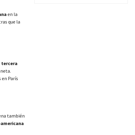
ana
en la
tras que la
 tercera
aneta.
 en París
ilena también
oamericana