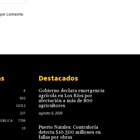
web:
 que comente.
as
Destacados
Gobierno declara emergencia
8
agrícola en Los Ríos por
602
afectación a más de 800
agricultores
10312
agosto 6, 2026
227
PÚBLICA
7709
Puerto Natales: Contraloría
10
detecta $10.500 millones en
fallas por obras