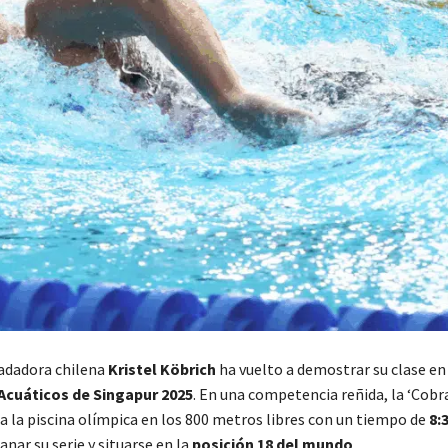
adadora chilena
Kristel Köbrich
ha vuelto a demostrar su clase en
Acuáticos de Singapur 2025
. En una competencia reñida, la ‘Cob
 a la piscina olímpica en los 800 metros libres con un tiempo de
8:
ganar su serie y situarse en la
posición 18 del mundo
.