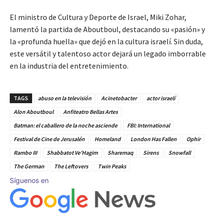
El ministro de Cultura y Deporte de Israel, Miki Zohar,
lamentó la partida de Aboutboul, destacando su «pasión» y
la «profunda huella» que dejó en la cultura israelí. Sin duda,
este versátil y talentoso actor dejará un legado imborrable
en la industria del entretenimiento.
TAGS
abuso en la televisión
Acinetobacter
actor israelí
Alon Aboutboul
Anfiteatro Bellas Artes
Batman: el caballero de la noche asciende
FBI: International
Festival de Cine de Jerusalén
Homeland
London Has Fallen
Ophir
Rambo III
Shabbatot Ve'Hagim
Sharemaq
Sirens
Snowfall
The German
The Leftovers
Twin Peaks
Síguenos en