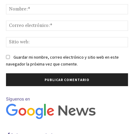
Comentario:
No
Co
ele
Sit
we
Guardar mi nombre, correo electrónico y sitio web en este
navegador la próxima vez que comente.
Síguenos en