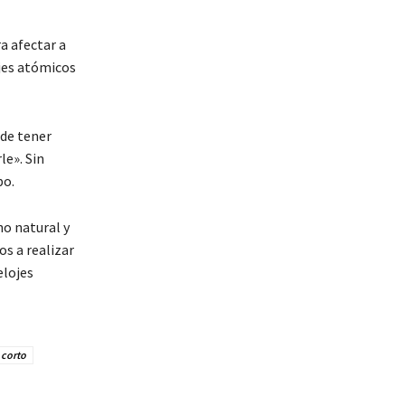
a afectar a
ojes atómicos
ede tener
e». Sin
po.
no natural y
os a realizar
elojes
 corto