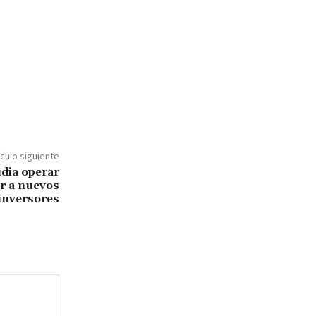
ículo siguiente
udia operar
er a nuevos
inversores