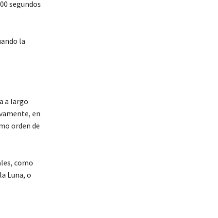
.400 segundos
uando la
a a largo
tivamente, en
como orden de
ales, como
la Luna, o