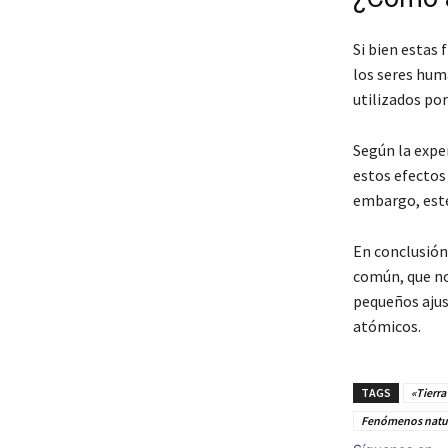
Si bien estas
los seres hum
utilizados por
Según la exper
estos efectos
embargo, este
En conclusión
común, que no 
pequeños ajus
atómicos.
TAGS
«Tierra
Fenómenos natu