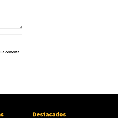
Sitio
web:
 que comente.
as
Destacados