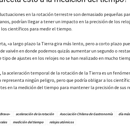
 fluctuaciones en la rotación terrestre son demasiado pequeñas par
anos, podrían llegar a tener un impacto en la precisión de los rel
 los científicos para medir el tiempo.
ta, «a largo plazo la Tierra gira más lento, pero a corto plazo pu
 de vaivén en donde podemos quizás aumentar un segundo o restarl
 tipo de ajustes en los relojes no se han realizado en mucho tiem
, la aceleración temporal de la rotación de la Tierra es un fenóme
representa ningún peligro, pero que podría obligar a los científic
tes en la medición del tiempo para mantener la precisión de sus r
 Brava»
aceleración de la rotación
Asociación Chilena de Gastronomía
día más
rales
medición del tiempo
relojes atómicos