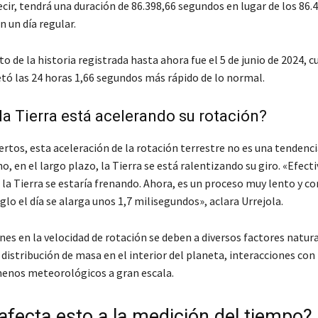
ecir, tendrá una duración de 86.398,66 segundos en lugar de los 86
 un día regular.
to de la historia registrada hasta ahora fue el 5 de junio de 2024, c
tó las 24 horas 1,66 segundos más rápido de lo normal.
la Tierra está acelerando su rotación?
rtos, esta aceleración de la rotación terrestre no es una tendenci
o, en el largo plazo, la Tierra se está ralentizando su giro. «Efec
 la Tierra se estaría frenando. Ahora, es un proceso muy lento y 
iglo el día se alarga unos 1,7 milisegundos», aclara Urrejola.
nes en la velocidad de rotación se deben a diversos factores natur
distribución de masa en el interior del planeta, interacciones con 
enos meteorológicos a gran escala.
fecta esto a la medición del tiempo?