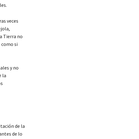
les.
tras veces
jola,
a Tierra no
, como si
ales y no
 la
os
tación de la
antes de lo