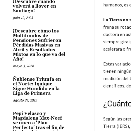
¡Descubre cuándo
humanos, es e
volverá a llover en
Santiago!
julio 12, 2023
La Tierra no 
frena su rotac
¡Descubre cómo los
doctora en ast
Multifondos de
Pensiones Sufrieron
siempre gira 
Pérdidas Masivas en
acelerara o f
Abril y Resultados
Mixtos en lo que va del
Año!
Estas variaci
mayo 3, 2024
tienen ningún 
medición del t
Ñublense Triunfa en
el Norte: Iquique
científicos, d
Sigue Hundido en la
Liga de Primera
agosto 24, 2025
¿Cuánto 
Pepi Velasco y
Magdalena Max-Neef
Según las pred
se unen a ‘Plan
Tierra (IERS)
Perfecto’ tras el fin de