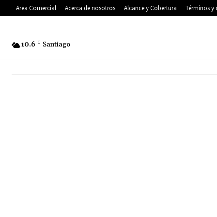
Area Comercial
Acerca de nosotros
Alcance y Cobertura
Términos y 
10.6
C
Santiago