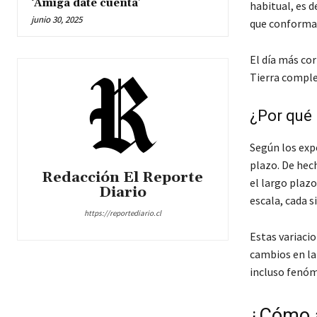
‘Amiga date cuenta’
habitual, es d
junio 30, 2025
que conforman
El día más cor
Tierra comple
¿Por qué 
Según los expe
plazo. De hech
Redacción El Reporte
el largo plazo
Diario
escala, cada s
https://reportediario.cl
Estas variacio
cambios en la 
incluso fenóm
¿Cómo a