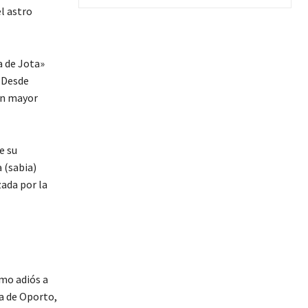
l astro
a de Jota»
. Desde
on mayor
e su
 (sabia)
ada por la
imo adiós a
a de Oporto,