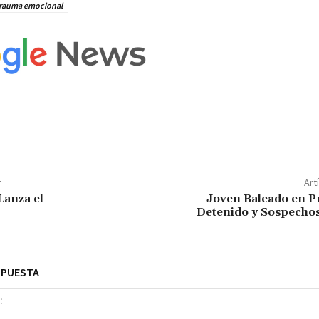
rauma emocional
r
Art
anza el
Joven Baleado en P
Detenido y Sospecho
SPUESTA