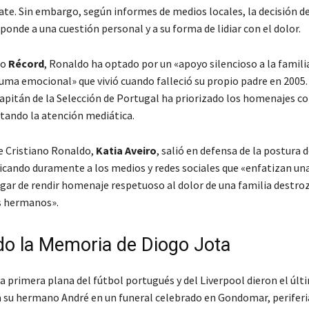
ate. Sin embargo, según informes de medios locales, la decisión de
onde a una cuestión personal y a su forma de lidiar con el dolor.
io
Récord
, Ronaldo ha optado por un «apoyo silencioso a la famili
auma emocional» que vivió cuando falleció su propio padre en 2005
capitán de la Selección de Portugal ha priorizado los homenajes c
itando la atención mediática.
 Cristiano Ronaldo,
Katia Aveiro
, salió en defensa de la postura d
icando duramente a los medios y redes sociales que «enfatizan una
ugar de rendir homenaje respetuoso al dolor de una familia destroz
s hermanos».
o la Memoria de Diogo Jota
a primera plana del fútbol portugués y del Liverpool dieron el últ
a su hermano André en un funeral celebrado en Gondomar, periferi