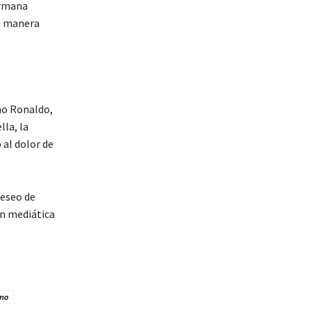
ermana
a manera
ano Ronaldo,
lla, la
 al dolor de
deseo de
ón mediática
smo