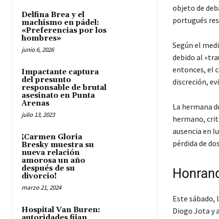
objeto de deb
Delfina Brea y el
portugués resp
machismo en pádel:
«Preferencias por los
hombres»
Según el med
junio 6, 2026
debido al «tr
entonces, el 
Impactante captura
del presunto
discreción, ev
responsable de brutal
asesinato en Punta
Arenas
La hermana de
julio 13, 2023
hermano, crit
ausencia en l
¡Carmen Gloria
pérdida de do
Bresky muestra su
nueva relación
amorosa un año
después de su
Honrand
divorcio!
marzo 21, 2024
Este sábado, l
Hospital Van Buren:
Diogo Jota y 
autoridades fijan