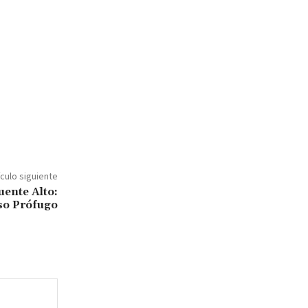
ículo siguiente
uente Alto:
so Prófugo