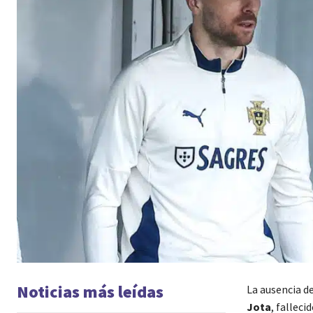
Noticias más leídas
La ausencia d
Jota
, fallec