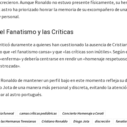
recieron. Aunque Ronaldo no estuvo presente físicamente, su h
l astro ha priorizado honrar la memoria de su excompañero de un
y personal.
el Fanatismo y las Críticas
criticó duramente a quienes han cuestionado la ausencia de Cristi
ue «el fanatismo cansa» y que «las críticas son inútiles». Según e
 «enferma» y debería centrarse en rendir un «homenaje respetuoso
estrozada».
e Ronaldo de mantener un perfil bajo en este momento refleja su 
o Jota de una manera más personal y discreta, evitando la atenci
ar al astro portugués.
a funeral
camas críticas pediátricas
Concierto Homenaje a Cerati
 las Hermanas Teresianas
Cristiano Ronaldo
Diogo Jota
discreción
fanati