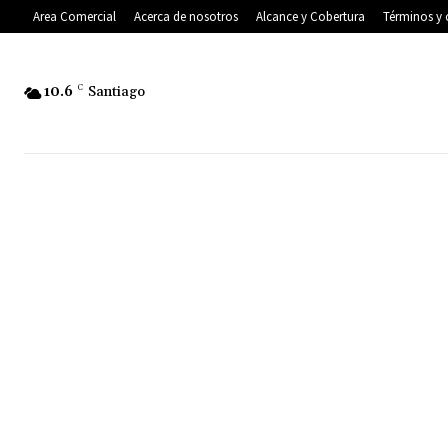
Area Comercial
Acerca de nosotros
Alcance y Cobertura
Términos y 
10.6
C
Santiago