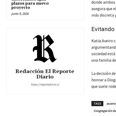
donde ambos c
plazos para nuevo
proyecto
asegura que e
junio 9, 2026
más discreta 
Evitando 
Katia Aveiro 
argumentando q
sociedad está
una familia d
Redacción El Reporte
La decisión d
Diario
honrar a Diog
https://reportediario.cl
que suele rode
TAGS
ausenci
Congregación de