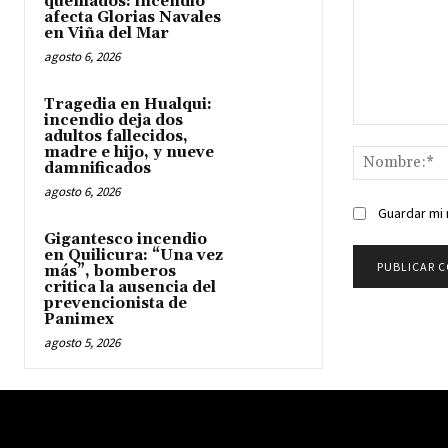
quemados: incendio
afecta Glorias Navales
en Viña del Mar
agosto 6, 2026
Tragedia en Hualqui:
incendio deja dos
Comentario:
adultos fallecidos,
madre e hijo, y nueve
damnificados
agosto 6, 2026
Guardar mi 
Gigantesco incendio
en Quilicura: “Una vez
más”, bomberos
critica la ausencia del
prevencionista de
Panimex
agosto 5, 2026