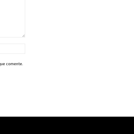
Sitio
web:
 que comente.