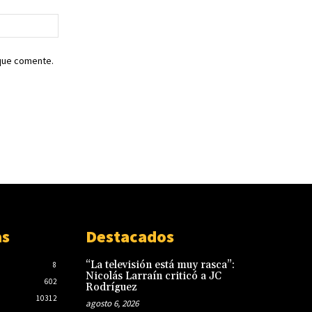
Sitio
web:
 que comente.
as
Destacados
“La televisión está muy rasca”:
8
Nicolás Larraín criticó a JC
602
Rodríguez
10312
agosto 6, 2026