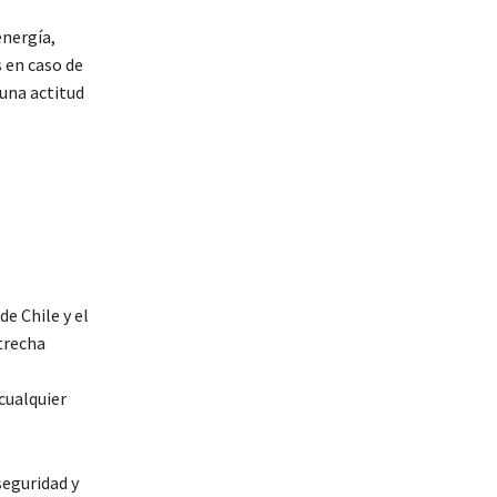
energía,
s en caso de
una actitud
e Chile y el
trecha
cualquier
seguridad y