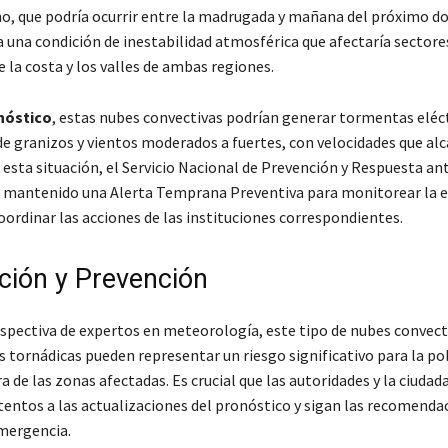
, que podría ocurrir entre la madrugada y mañana del próximo d
 a una condición de inestabilidad atmosférica que afectaría sectores
de la costa y los valles de ambas regiones.
nóstico
, estas nubes convectivas podrían generar tormentas eléct
de granizos y vientos moderados a fuertes, con velocidades que alc
 esta situación, el Servicio Nacional de Prevención y Respuesta an
 mantenido una Alerta Temprana Preventiva para monitorear la e
ordinar las acciones de las instituciones correspondientes.
ción y Prevención
spectiva de expertos en meteorología, este tipo de nubes convect
s tornádicas pueden representar un riesgo significativo para la pob
a de las zonas afectadas. Es crucial que las autoridades y la ciudad
ntos a las actualizaciones del pronóstico y sigan las recomendac
mergencia.