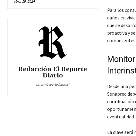
abril 19, 2024
Para los cons
daños en vivie
que se desarr
proactiva y se
competentes
Monitor
Redacción El Reporte
Interins
Diario
https://reportediario.cl
Desde una pers
Senapred debe
coordinación c
oportunamente
eventualidad.
La clave será