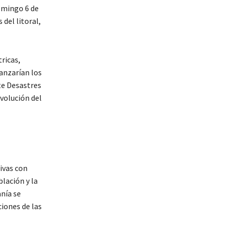
omingo 6 de
 del litoral,
ricas,
anzarían los
te Desastres
volución del
ivas con
lación y la
anía se
iones de las