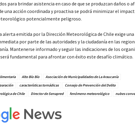
dos para brindar asistencia en caso de que se produzcan daños o a
 de una acción coordinada y proactiva se podrá minimizar el impact
eorológico potencialmente peligroso.
a alerta emitida por la Dirección Meteorológica de Chile exige una
mediata por parte de las autoridades y la ciudadanía en las region
canía. Mantenerse informado y seguir las indicaciones de los orga
erá fundamental para afrontar con éxito este desafío climático.
alimentaria
Alto Bío Bío
Asociación de Municipalidades de La Araucanía
paración
características tornádicas
Consejo de Prevención del Delito
ológica de Chile
Director de Senapred
fenómeno meteorológico
nubes conve