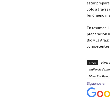
estar prepara
Solo a través
fenómeno met
En resumen, l
preparación in
Bío y La Arau
competentes s
TAGS
alerta 
audiencia de pre
Dirección Meteor
Síguenos en