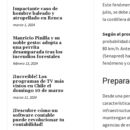
Este fenómeno
Impactante caso de
julio, se debe
hombre baleado y
atropellado en Renca
la cordillera 
marzo 1, 2024
Según el pro
Mauricio Pinilla y su
probabilidad 
noble gesto: adopta a
una perrita
80 km/h. Ante
desamparada tras los
(Senapred) ha
incendios forestales
fenómeno y co
febrero 13, 2024
¡Increíble! Los
Prepara
programas de TV más
vistos en Chile el
domingo 10 de marzo
Desde una per
marzo 11, 2024
característica
infraestructur
¡Descubre cómo un
software contable
mantengan ate
puede revolucionar tu
contabilidad!
agencias de e