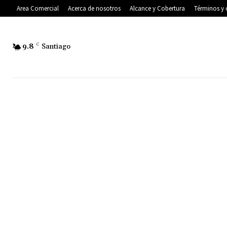
Area Comercial
Acerca de nosotros
Alcance y Cobertura
Términos y 
9.8
C
Santiago