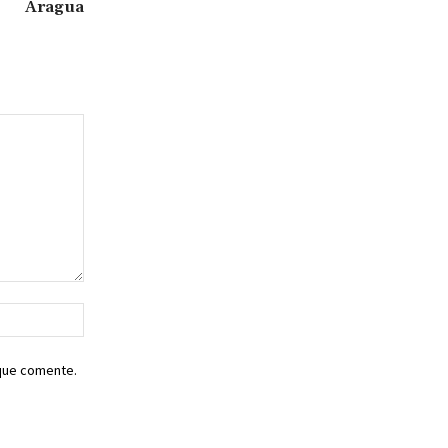
Aragua
Sitio
web:
 que comente.