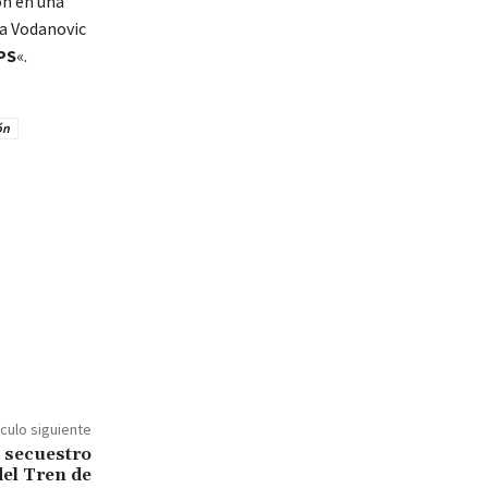
on en una
na Vodanovic
PS
«.
ón
ículo siguiente
n secuestro
el Tren de