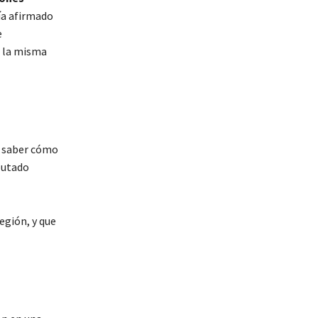
ía afirmado
e
n la misma
a saber cómo
iputado
región, y que