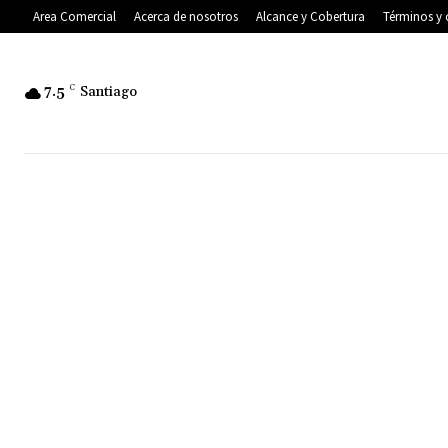
Area Comercial
Acerca de nosotros
Alcance y Cobertura
Términos y 
7.5
C
Santiago