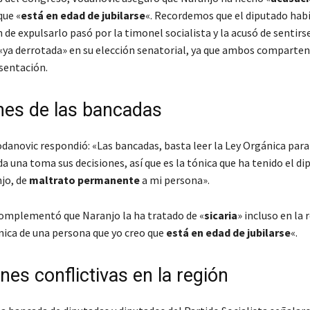
que «
está en edad de jubilarse
«. Recordemos que el diputado hab
n de expulsarlo pasó por la timonel socialista y la acusó de sentirs
ya derrotada» en su elección senatorial, ya que ambos comparte
sentación.
nes de las bancadas
odanovic respondió: «Las bancadas, basta leer la Ley Orgánica par
a una toma sus decisiones, así que es la tónica que ha tenido el d
jo, de
maltrato permanente
a mi persona».
omplementó que Naranjo la ha tratado de «
sicaria
» incluso en la 
ónica de una persona que yo creo que
está en edad de jubilarse
«.
nes conflictivas en la región