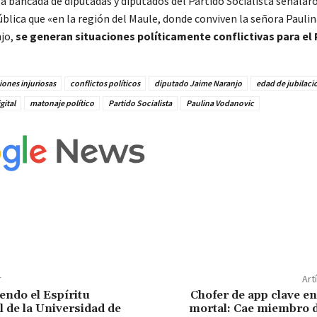
la bancada de diputadas y diputados del Partido Socialista señalar
ública que «en la región del Maule, donde conviven la señora Pauli
jo,
se generan situaciones políticamente conflictivas para el 
ones injuriosas
conflictos políticos
diputado Jaime Naranjo
edad de jubilaci
gital
matonaje político
Partido Socialista
Paulina Vodanovic
r
Art
ndo el Espíritu
Chofer de app clave e
 de la Universidad de
mortal: Cae miembro d