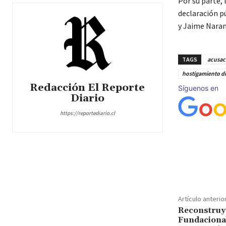
Por su parte, 
declaración p
y Jaime Naran
TAGS
acusaci
hostigamiento di
Redacción El Reporte
Síguenos en
Diario
https://reportediario.cl
Cuota
Artículo anterio
Reconstruye
Fundacional