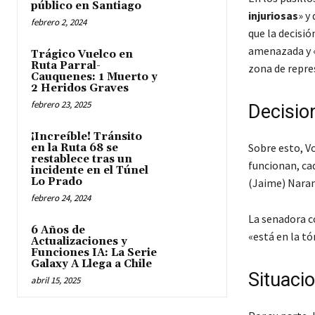
público en Santiago
injuriosas
» y 
febrero 2, 2024
que la decisió
amenazada y «
Trágico Vuelco en
Ruta Parral-
zona de repre
Cauquenes: 1 Muerto y
2 Heridos Graves
febrero 23, 2025
Decisio
¡Increíble! Tránsito
Sobre esto, V
en la Ruta 68 se
restablece tras un
funcionan, cad
incidente en el Túnel
Lo Prado
(Jaime) Naran
febrero 24, 2024
La senadora c
6 Años de
«está en la t
Actualizaciones y
Funciones IA: La Serie
Galaxy A Llega a Chile
Situacio
abril 15, 2025