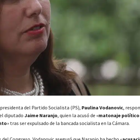
presidenta del Partido Socialista (PS),
Paulina Vodanovic
, respon
el diputado
Jaime Naranjo
, quien la acusó de «
matonaje político
nto
» tras ser expulsado de la bancada socialista en la Cámara.
os del Congreso, Vodanovic aseguró que Naranjo ha hecho «
acusac