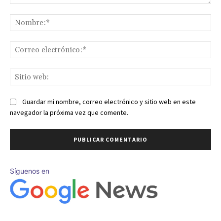
Comentario:
No
Co
ele
Sit
we
Guardar mi nombre, correo electrónico y sitio web en este
navegador la próxima vez que comente.
Síguenos en