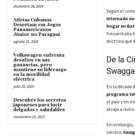
diciembre 26, 2024
Según el comu
internado en 
Atletas Cubanos
Desertam em Jogos
hogar en Ba
Panamericanos
frecuentaba b
Júnior no Paraguai
doctrina que 
agosto 16, 2025
Volkswagen enfrenta
De la C
desafíos en sus
ganancias, pero
Swagga
mantiene su liderazgo
en la movilidad
eléctrica
En la década d
julio 25, 2025
programa te
Descubre los secretos
el país y en m
japoneses para lucir
atrajo a millo
delgados y saludables
noviembre 23, 2023
Sin embargo, 
carrera.
Swagg