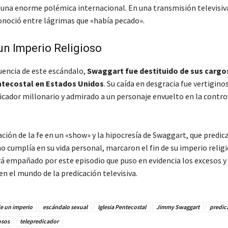
 una enorme polémica internacional. En una transmisión televisiva
noció entre lágrimas que «había pecado».
 un Imperio Religioso
encia de este escándalo,
Swaggart fue destituido de sus cargo
entecostal en Estados Unidos
. Su caída en desgracia fue vertigin
icador millonario y admirado a un personaje envuelto en la controv
ción de la fe en un «show» y la hipocresía de Swaggart, que predic
o cumplía en su vida personal, marcaron el fin de su imperio religi
á empañado por este episodio que puso en evidencia los excesos y
n el mundo de la predicación televisiva.
e un imperio
escándalo sexual
Iglesia Pentecostal
Jimmy Swaggart
predic
osos
telepredicador