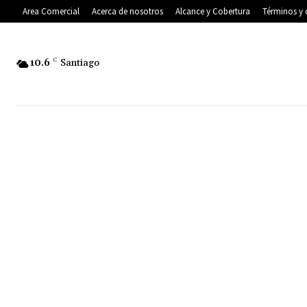
Area Comercial
Acerca de nosotros
Alcance y Cobertura
Términos y 
10.6
C
Santiago