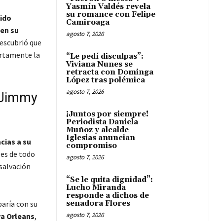
Yasmín Valdés revela
su romance con Felipe
ido
Camiroaga
 en su
agosto 7, 2026
descubrió que
ertamente la
“Le pedí disculpas”:
Viviana Nunes se
retracta con Dominga
López tras polémica
agosto 7, 2026
 Jimmy
¡Juntos por siempre!
Periodista Daniela
Muñoz y alcalde
Iglesias anuncian
cias a su
compromiso
les de todo
agosto 7, 2026
 salvación
“Se le quita dignidad”:
Lucho Miranda
responde a dichos de
baría con su
senadora Flores
agosto 7, 2026
a Orleans
,