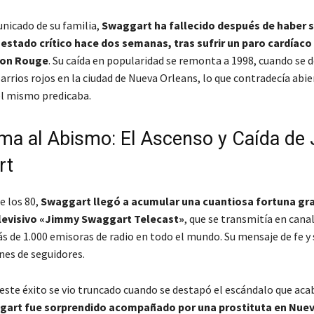
nicado de su familia,
Swaggart ha fallecido después de haber s
estado crítico hace dos semanas, tras sufrir un paro cardíaco
ton Rouge
. Su caída en popularidad se remonta a 1998, cuando se 
arrios rojos en la ciudad de Nueva Orleans, lo que contradecía abi
él mismo predicaba.
ima al Abismo: El Ascenso y Caída de
rt
e los 80,
Swaggart llegó a acumular una cuantiosa fortuna gra
levisivo «Jimmy Swaggart Telecast»
, que se transmitía en cana
ás de 1.000 emisoras de radio en todo el mundo. Su mensaje de fe y
nes de seguidores.
este éxito se vio truncado cuando se destapó el escándalo que aca
art fue sorprendido acompañado por una prostituta en Nuev