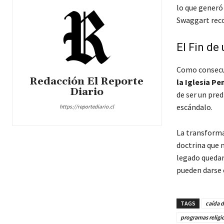
lo que generó
Swaggart reco
El Fin de
Como consecu
Redacción El Reporte
la Iglesia P
Diario
de ser un pred
escándalo.
https://reportediario.cl
La transforma
doctrina que n
legado quedar
pueden darse e
TAGS
caída d
programas religi