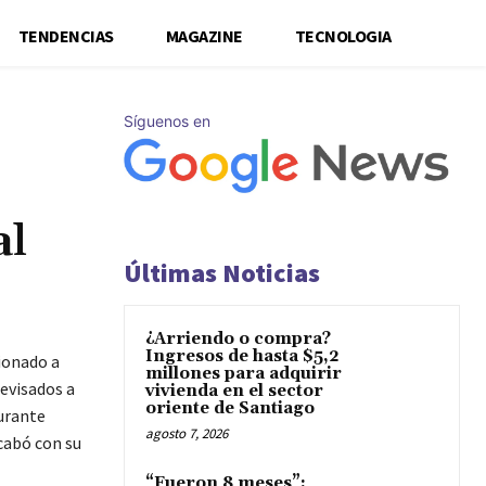
TENDENCIAS
MAGAZINE
TECNOLOGIA
Síguenos en
al
Últimas Noticias
¿Arriendo o compra?
Ingresos de hasta $5,2
ionado a
millones para adquirir
evisados a
vivienda en el sector
oriente de Santiago
durante
agosto 7, 2026
cabó con su
“Fueron 8 meses”: