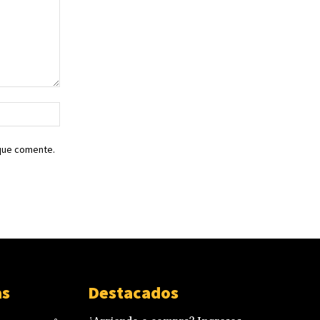
Sitio
web:
 que comente.
as
Destacados