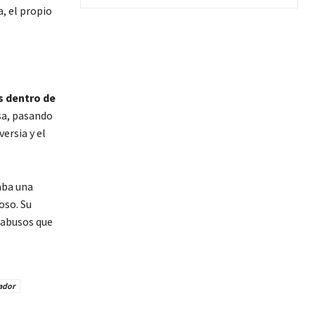
, el propio
s dentro de
osa, pasando
ersia y el
aba una
oso. Su
 abusos que
ador