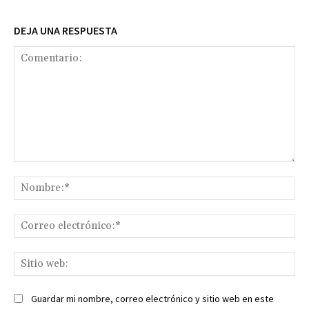
DEJA UNA RESPUESTA
Comentario:
No
Co
ele
Sit
we
Guardar mi nombre, correo electrónico y sitio web en este