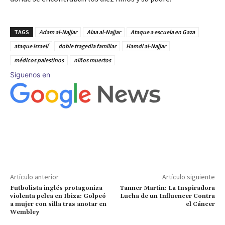
TAGS
Adam al-Najjar
Alaa al-Najjar
Ataque a escuela en Gaza
ataque israelí
doble tragedia familiar
Hamdi al-Najjar
médicos palestinos
niños muertos
Síguenos en
Artículo anterior
Artículo siguiente
Futbolista inglés protagoniza
Tanner Martin: La Inspiradora
violenta pelea en Ibiza: Golpeó
Lucha de un Influencer Contra
a mujer con silla tras anotar en
el Cáncer
Wembley