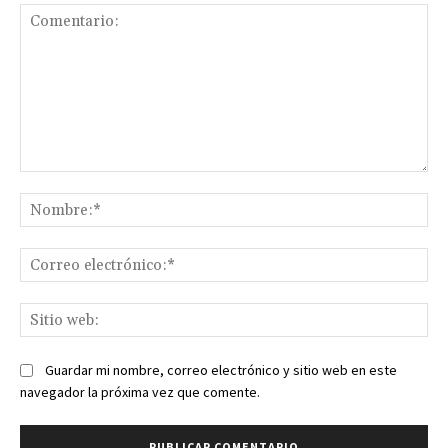
Comentario:
No
Co
ele
Sit
we
Guardar mi nombre, correo electrónico y sitio web en este
navegador la próxima vez que comente.