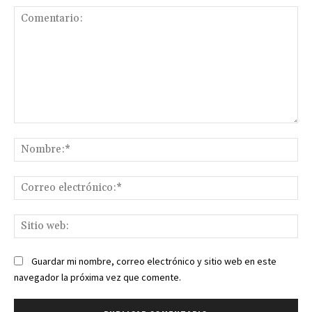
Comentario:
No
Co
ele
Sit
we
Guardar mi nombre, correo electrónico y sitio web en este
navegador la próxima vez que comente.