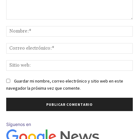
Comentario:
No
Co
ele
Sit
we
Guardar mi nombre, correo electrónico y sitio web en este
navegador la próxima vez que comente.
Síguenos en