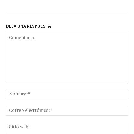
DEJA UNA RESPUESTA
Comentario:
No
Co
ele
Sit
we