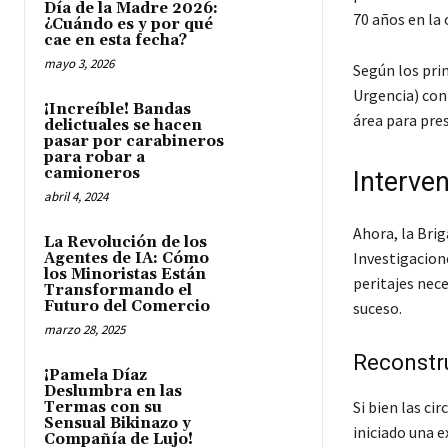
Día de la Madre 2026:
70 años en la 
¿Cuándo es y por qué
cae en esta fecha?
mayo 3, 2026
Según los pri
Urgencia) con
¡Increíble! Bandas
área para pres
delictuales se hacen
pasar por carabineros
para robar a
camioneros
Interve
abril 4, 2024
Ahora, la Brig
La Revolución de los
Investigacion
Agentes de IA: Cómo
los Minoristas Están
peritajes nec
Transformando el
Futuro del Comercio
suceso.
marzo 28, 2025
Reconstr
¡Pamela Díaz
Deslumbra en las
Si bien las ci
Termas con su
Sensual Bikinazo y
iniciado una e
Compañía de Lujo!