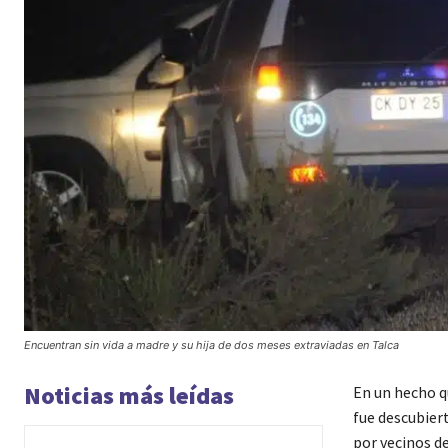
Encuentran sin vida a madre y su hija de dos meses extraviadas en Talca
Noticias más leídas
En un hecho q
fue descubiert
por vecinos d