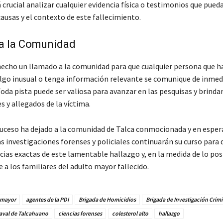
 crucial analizar cualquier evidencia física o testimonios que pued
causas y el contexto de este fallecimiento.
a la Comunidad
 hecho un llamado a la comunidad para que cualquier persona que h
lgo inusual o tenga información relevante se comunique de inmed
oda pista puede ser valiosa para avanzar en las pesquisas y brinda
es y allegados de la víctima.
suceso ha dejado a la comunidad de Talca conmocionada y en esper
as investigaciones forenses y policiales continuarán su curso para
cias exactas de este lamentable hallazgo y, en la medida de lo pos
re a los familiares del adulto mayor fallecido.
 mayor
agentes de la PDI
Brigada de Homicidios
Brigada de Investigación Crimi
aval de Talcahuano
ciencias forenses
colesterol alto
hallazgo