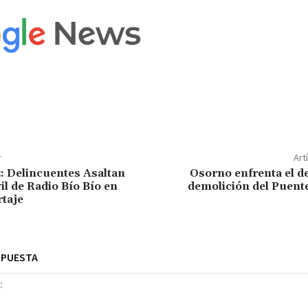
r
Art
 Delincuentes Asaltan
Osorno enfrenta el de
l de Radio Bío Bío en
demolición del Puent
taje
SPUESTA