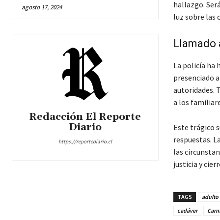
hallazgo. Será
agosto 17, 2024
luz sobre las 
Llamado 
La policía ha
presenciado a
autoridades. T
a los familiar
Redacción El Reporte
Diario
Este trágico 
respuestas. L
https://reportediario.cl
las circunstan
justicia y cier
TAGS
adulto
cadáver
Carn