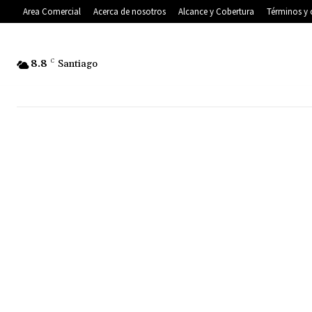
Area Comercial
Acerca de nosotros
Alcance y Cobertura
Términos y 
8.8
C
Santiago