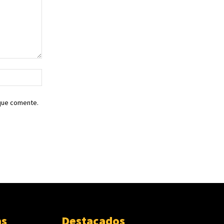
Sitio
web:
 que comente.
as
Destacados