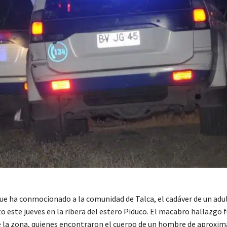
ue ha conmocionado a la comunidad de Talca, el cadáver de un ad
o este jueves en la ribera del estero Piduco. El macabro hallazgo 
e la zona, quienes encontraron el cuerpo de un hombre de aprox