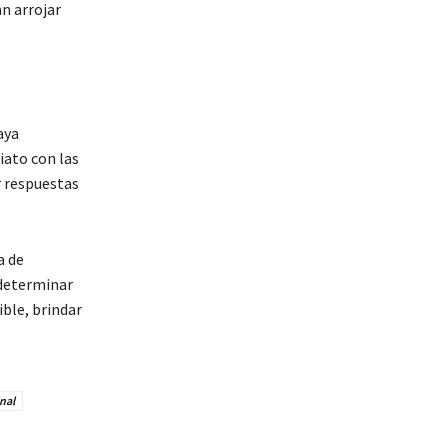
an arrojar
aya
iato con las
r respuestas
a de
 determinar
ible, brindar
nal