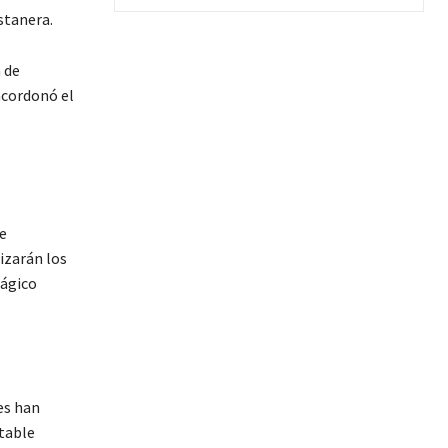
ostanera.
 de
acordonó el
.
de
izarán los
rágico
es han
ntable