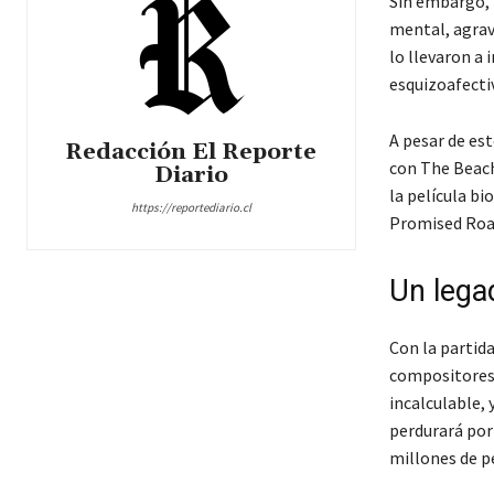
Sin embargo, 
mental, agrav
lo llevaron a 
esquizoafecti
A pesar de es
Redacción El Reporte
con The Beach 
Diario
la película bi
https://reportediario.cl
Promised Road
Un lega
Con la partida
compositores.
incalculable, 
perdurará por
millones de p