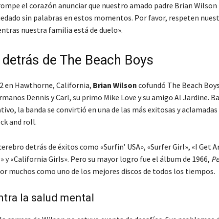
 rompe el corazón anunciar que nuestro amado padre Brian Wilson h
dado sin palabras en estos momentos. Por favor, respeten nues
ntras nuestra familia está de duelo».
o detrás de The Beach Boys
2 en Hawthorne, California,
Brian Wilson
cofundó The Beach Boys
rmanos Dennis y Carl, su primo Mike Love y su amigo Al Jardine. Ba
tivo, la banda se convirtió en una de las más exitosas y aclamadas 
ck and roll.
cerebro detrás de éxitos como «Surfin’ USA», «Surfer Girl», «I Get A
y «California Girls». Pero su mayor logro fue el álbum de 1966,
Pe
or muchos como uno de los mejores discos de todos los tiempos.
tra la salud mental