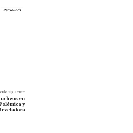
Pet Sounds
ículo siguiente
bucheos en
Polémica y
Reveladora