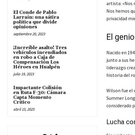
artista: «Nos
Nos hemos que
El Conde de Pablo
Larraín: una sátira
privacidad mie
política que divide
opiniones
septiembre 20, 2023
El geni
¡Increíble asalto! Tres
Nacido en 194
vehículos incendiados
en robo a Caja de
junto a sus he
Compensación Los
Héroes en Hualpén
liderazgo crea
julio 19, 2023
historia del ro
Impactante Colisión
Wilson fue el 
en Ruta F-30: Cámara
Capta Momento
Summer Long» 
Crítico
considerado p
abril 15, 2025
Lucha con