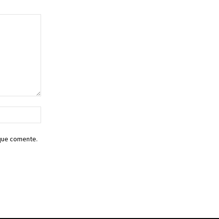
Sitio
web:
 que comente.