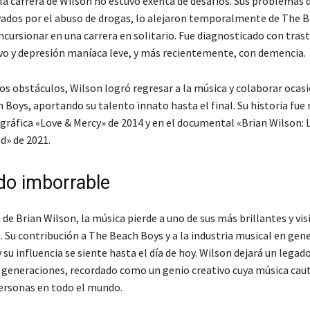
la carrera de Wilson no estuvo exenta de desafíos. Sus problemas 
ados por el abuso de drogas, lo alejaron temporalmente de The B
incursionar en una carrera en solitario. Fue diagnosticado con tras
vo y depresión maníaca leve, y más recientemente, con demencia.
tos obstáculos, Wilson logró regresar a la música y colaborar oca
Boys, aportando su talento innato hasta el final. Su historia fue
ográfica «Love & Mercy» de 2014 y en el documental «Brian Wilson:
» de 2021.
do imborrable
 de Brian Wilson, la música pierde a uno de sus más brillantes y vis
 Su contribución a The Beach Boys y a la industria musical en gene
y su influencia se siente hasta el día de hoy. Wilson dejará un legad
 generaciones, recordado como un genio creativo cuya música caut
ersonas en todo el mundo.