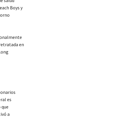
de salud
each Boys y
torno
sionalmente
 retratada en
 Long
ionarios
ral es
o que
ivó a