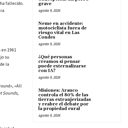
a fallecido.
grave
tra
agosto 9, 2026
Neme en accidente:
motociclista fuera de
riesgo vital en Las
Condes
agosto 9, 2026
 en 1961
jo su
¿Qué personas
creamos si pensar
de la
puede externalizarse
con IA?
agosto 9, 2026
round», «All
Misiones: Arauco
t Sounds
,
controla el 80% de las
tierras extranjerizadas
y reabre el debate por
la propiedad rural
agosto 9, 2026