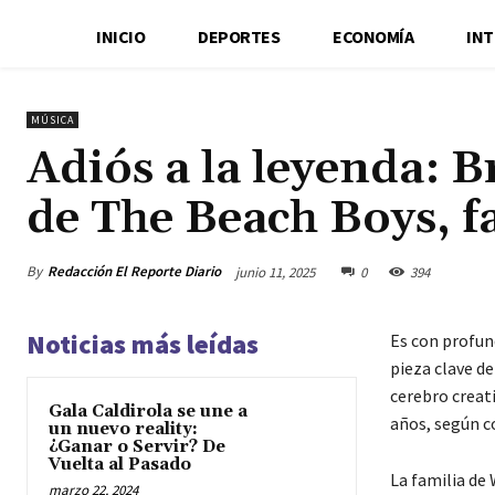
INICIO
DEPORTES
ECONOMÍA
IN
MÚSICA
Adiós a la leyenda: 
de The Beach Boys, fa
By
Redacción El Reporte Diario
junio 11, 2025
0
394
Noticias más leídas
Es con profun
pieza clave d
cerebro creati
Gala Caldirola se une a
años, según c
un nuevo reality:
¿Ganar o Servir? De
Vuelta al Pasado
La familia de 
marzo 22, 2024