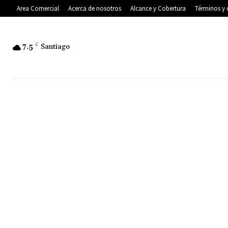
Area Comercial
Acerca de nosotros
Alcance y Cobertura
Términos y 
7.5
C
Santiago