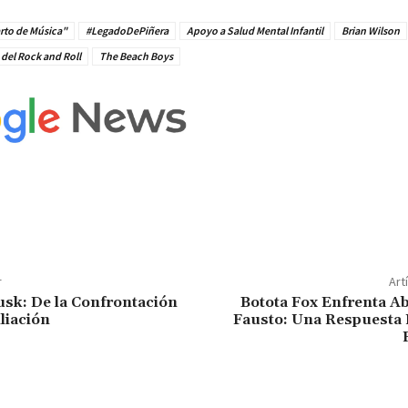
rto de Música"
#LegadoDePiñera
Apoyo a Salud Mental Infantil
Brian Wilson
 del Rock and Roll
The Beach Boys
r
Art
sk: De la Confrontación
Botota Fox Enfrenta A
liación
Fausto: Una Respuesta 