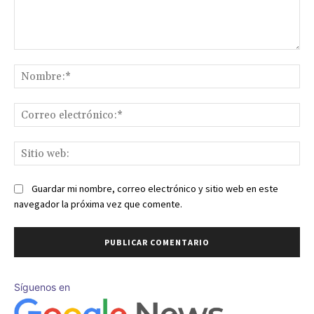
Comentario:
No
Co
ele
Sit
we
Guardar mi nombre, correo electrónico y sitio web en este
navegador la próxima vez que comente.
Síguenos en