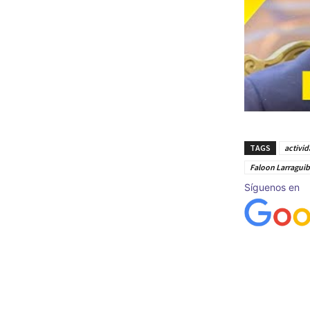
TAGS
activid
Faloon Larraguib
Síguenos en
Cuota