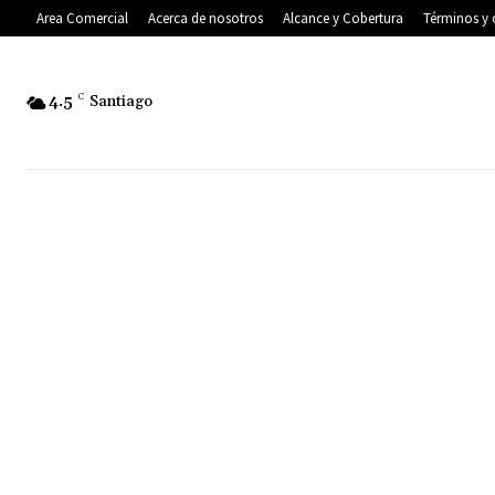
Area Comercial
Acerca de nosotros
Alcance y Cobertura
Términos y 
4.5
C
Santiago