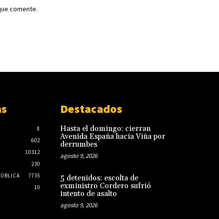
 que comente.
as
Destacados
Hasta el domingo: cierran
8
Avenida España hacia Viña por
602
derrumbes
10312
agosto 9, 2026
230
PÚBLICA
7735
5 detenidos: escolta de
exministro Cordero sufrió
10
intento de asalto
agosto 9, 2026