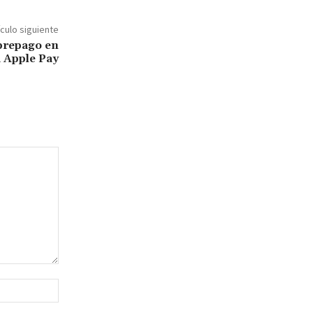
ículo siguiente
 prepago en
a Apple Pay
Sitio
web: