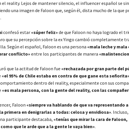
 el reality. Lejos de mantener silencio, el influencer español se si
niendo una imagen de Faloon que, según él, dista mucho de la que p
.
ni
confesó estar
«súper feliz»
de que Faloon no haya logrado el tri
aro que su percepción sobre la ex Yingo cambió completamente tr
ella. Según el español, Faloon es una persona
«mala leche y mala
rar conflicto»
entre los participantes de manera
«malintencio
uró que la actitud de Faloon fue
«rechazada por gran parte del p
e
«el 95% de Chile estaba en contra de que gane esta señorita
comportamiento dentro del reality, especialmente con sus compa
e
«es mala persona, con la gente del reality, con las compañe
uencer, Faloon
«siempre va hablando de que va representando a 
la primera en denigrarlas a todas: celosa y envidiosa»
. Incluso
una participante destacaba,
«tenías que mirar la cara de Faloon,
como que le arde que a la gente le vaya bien»
.