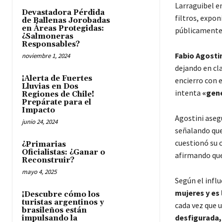
Larraguibel en
Devastadora Pérdida
filtros, expo
de Ballenas Jorobadas
en Áreas Protegidas:
públicamente
¿Salmoneras
Responsables?
Fabio Agosti
noviembre 1, 2024
dejando en cl
¡Alerta de Fuertes
encierro con 
Lluvias en Dos
intenta
«gene
Regiones de Chile!
Prepárate para el
Impacto
Agostini aseg
junio 24, 2024
señalando qu
cuestionó su 
¿Primarias
Oficialistas: ¿Ganar o
afirmando qu
Reconstruir?
mayo 4, 2025
Según el infl
mujeres y es 
¡Descubre cómo los
turistas argentinos y
cada vez que 
brasileños están
desfigurada, 
impulsando la