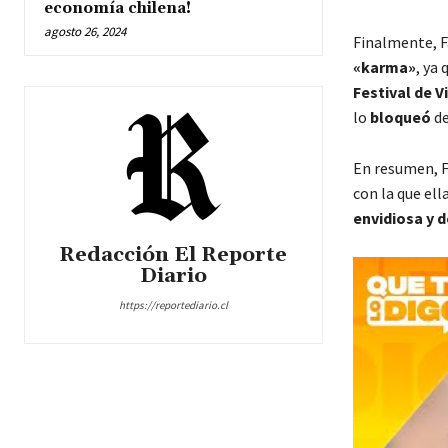
economía chilena!
agosto 26, 2024
Finalmente, F
«karma»
, ya
Festival de V
lo
bloqueó
de
En resumen, F
con la que el
envidiosa y 
Redacción El Reporte
Diario
https://reportediario.cl