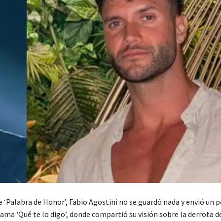
de ‘Palabra de Honor’, Fabio Agostini no se guardó nada y envió un 
ama ‘Qué te lo digo’, donde compartió su visión sobre la derrota d