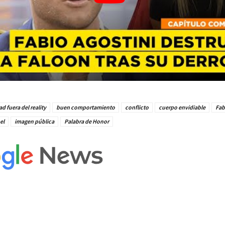
ad fuera del reality
buen comportamiento
conflicto
cuerpo envidiable
Fab
el
imagen pública
Palabra de Honor