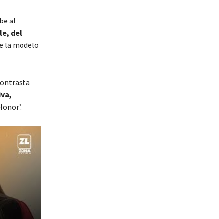
be al
le, del
ue la modelo
contrasta
iva,
Honor’.