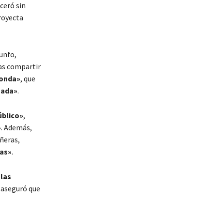
nceró sin
royecta
unfo,
as compartir
 onda»
, que
nada»
.
úblico»
,
»
. Además,
ñeras,
ras»
.
las
, aseguró que