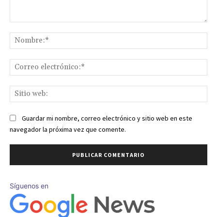
Comentario:
No
Co
ele
Sit
we
Guardar mi nombre, correo electrónico y sitio web en este
navegador la próxima vez que comente.
Síguenos en