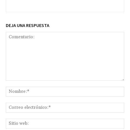
DEJA UNA RESPUESTA
Comentario:
No
Co
ele
Sit
we