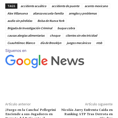
TAGS
accidente acuático
accidente de puente
acento mexicano
Alex Villanueva
alianza escuela-familia
arreglos y problemas
audio sin pérdidas
Bolsa de Nueva York
Brigada de Investigación Criminal
buque cobra
causas alergias alimentarias
choque
clientes sin electricidad
Cuauhtémoc Blanco
día de Brooklyn
juegos mecánicos
ntsb
Síguenos en
Artículo anterior
Artículo siguiente
¡Fuego en la Cancha! Pellegrini
Nicolás Jarry Enfrenta Caída en
Enciende a sus Jugadores en
Ranking ATP Tras Derrota en