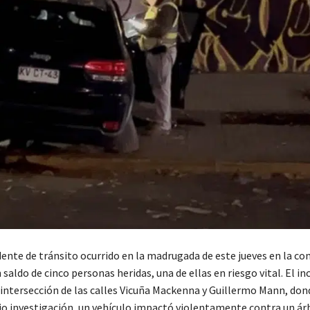
dente de tránsito ocurrido en la madrugada de este jueves en la c
saldo de cinco personas heridas, una de ellas en riesgo vital. El in
a intersección de las calles Vicuña Mackenna y Guillermo Mann, don
jo investigación, un vehículo impactó violentamente contra un árb