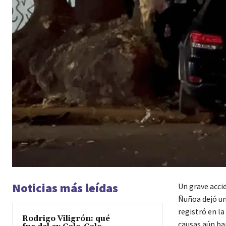
Noticias más leídas
Un grave acci
Ñuñoa dejó un 
registró en l
Rodrigo Viligrón: qué
causas aún ba