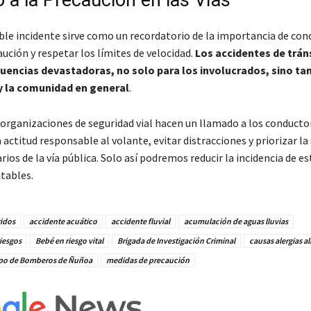
 a la Precaución en las Vías
le incidente sirve como un recordatorio de la importancia de con
ución y respetar los límites de velocidad.
Los accidentes de trán
uencias devastadoras, no solo para los involucrados, sino ta
 y la comunidad en general
.
 organizaciones de seguridad vial hacen un llamado a los conducto
ctitud responsable al volante, evitar distracciones y priorizar la
rios de la vía pública. Solo así podremos reducir la incidencia de es
tables.
ridos
accidente acuático
accidente fluvial
acumulación de aguas lluvias
iesgos
Bebé en riesgo vital
Brigada de Investigación Criminal
causas alergias a
po de Bomberos de Ñuñoa
medidas de precaución