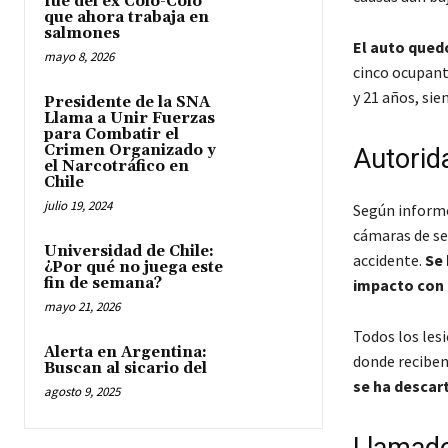
fue del ex Colo-Colo
que ahora trabaja en
salmones
El auto qued
mayo 8, 2026
cinco ocupant
y 21 años, sie
Presidente de la SNA
Llama a Unir Fuerzas
para Combatir el
Crimen Organizado y
Autorid
el Narcotráfico en
Chile
julio 19, 2024
Según informó
cámaras de se
Universidad de Chile:
accidente.
Se 
¿Por qué no juega este
fin de semana?
impacto con 
mayo 21, 2026
Todos los lesi
Alerta en Argentina:
donde reciben
Buscan al sicario del
se ha descar
agosto 9, 2025