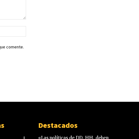
Sitio
web:
 que comente.
as
Destacados
«Las políticas de DD. HH. deben
8