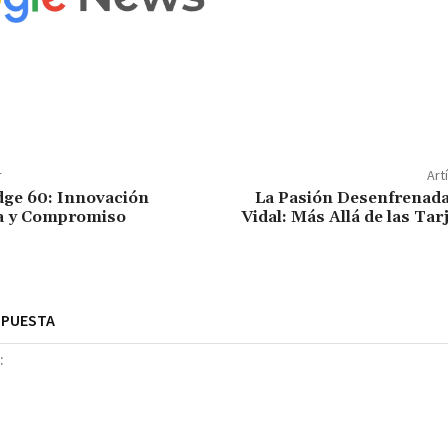
r
Art
dge 60: Innovación
La Pasión Desenfrenada
a y Compromiso
Vidal: Más Allá de las Tar
SPUESTA