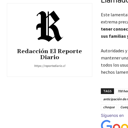
Llamado
Este lamentab
extrema preca
tener consec
sus familias
Redacción El Reporte
Autoridades y
Diario
mantener una a
todos los usua
https://reportediario.cl
hechos lamen
TAGS
700 he
anticipación de r
choque
Cuer
Síguenos en