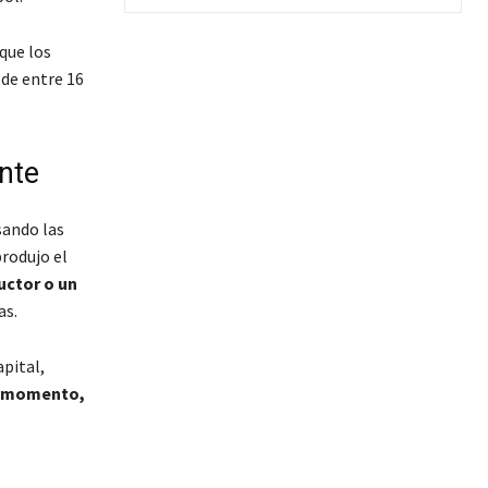
 que los
 de entre 16
nte
sando las
rodujo el
uctor o un
as.
apital,
l momento,