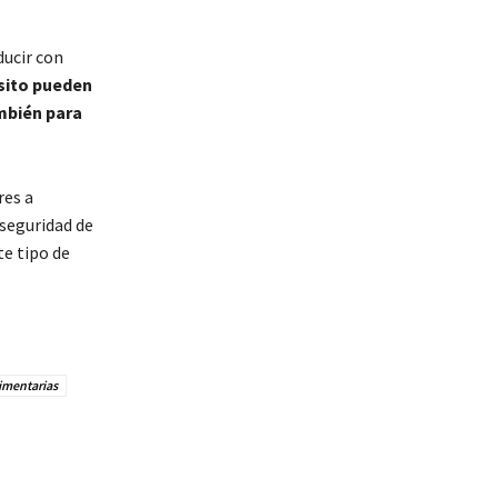
ducir con
sito pueden
mbién para
res a
 seguridad de
te tipo de
limentarias