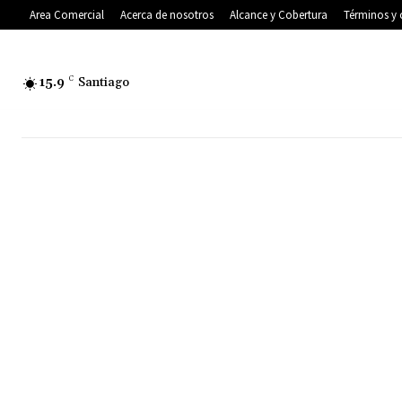
Area Comercial
Acerca de nosotros
Alcance y Cobertura
Términos y 
15.9
C
Santiago