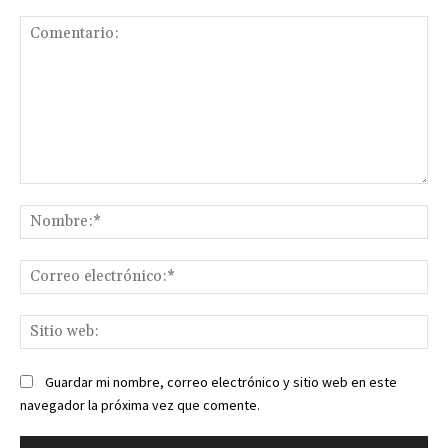
Comentario:
No
Co
ele
Sit
we
Guardar mi nombre, correo electrónico y sitio web en este
navegador la próxima vez que comente.