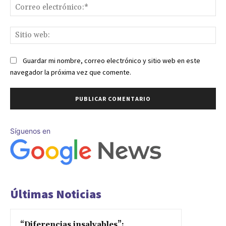
Co
ele
Sit
we
Guardar mi nombre, correo electrónico y sitio web en este
navegador la próxima vez que comente.
Síguenos en
Últimas Noticias
“Diferencias insalvables”: