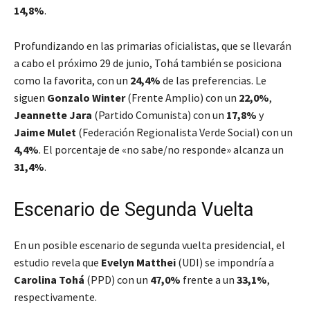
14,8%
.
Profundizando en las primarias oficialistas, que se llevarán
a cabo el próximo 29 de junio, Tohá también se posiciona
como la favorita, con un
24,4%
de las preferencias. Le
siguen
Gonzalo Winter
(Frente Amplio) con un
22,0%
,
Jeannette Jara
(Partido Comunista) con un
17,8%
y
Jaime Mulet
(Federación Regionalista Verde Social) con un
4,4%
. El porcentaje de «no sabe/no responde» alcanza un
31,4%
.
Escenario de Segunda Vuelta
En un posible escenario de segunda vuelta presidencial, el
estudio revela que
Evelyn Matthei
(UDI) se impondría a
Carolina Tohá
(PPD) con un
47,0%
frente a un
33,1%
,
respectivamente.