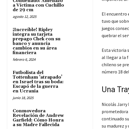
Condenado: Amenazó
a Víctima con Cuchillo
de 29 cm
El encuentro 
agosto 12, 2025
tuvo que sobr
juegos consec
¡Increíble! Ripley
integra su tarjeta
quebrar el ser
prepago Chek con su
banco y anuncia
cambios en su área
Esta victoria
financiera
al llegar a la
febrero 6, 2024
chileno se pr
número 18 de
Futbolista del
Tottenham ‘atrapado’
en Israel tras su boda:
Escapó de la guerra
Una Tra
en Ucrania
junio 18, 2025
Nicolás Jarry
Conmovedora
prometedora t
Revelación de Andrew
continuado su 
Garfield: Cómo Honra
a su Madre Fallecida
su madurez y 