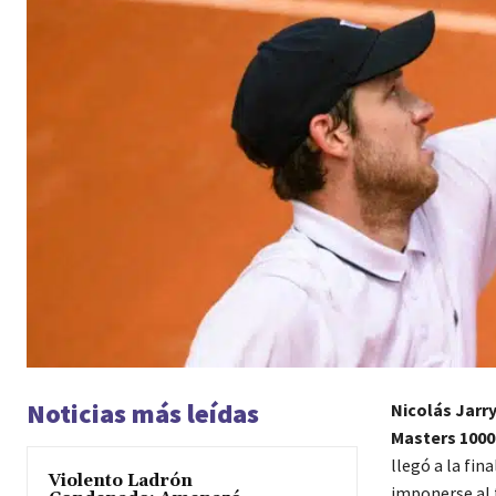
Noticias más leídas
Nicolás Jarr
Masters 100
llegó a la fin
Violento Ladrón
imponerse al