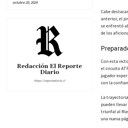
octubre 20, 2024
Cabe destacar 
anterior, el j
se enfrentó a
de los aficion
Preparad
Con esta vict
Redacción El Reporte
el circuito AT
Diario
jugador exper
https://reportediario.cl
con la confia
La trayectoria
pueden llevar 
triunfal al Ma
una nueva pági