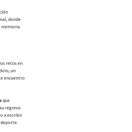
ción
inal, donde
la memoria
vos retos en
dolo, un
ste encuentro
o
que
 su regreso
o a escribir
 deporte.