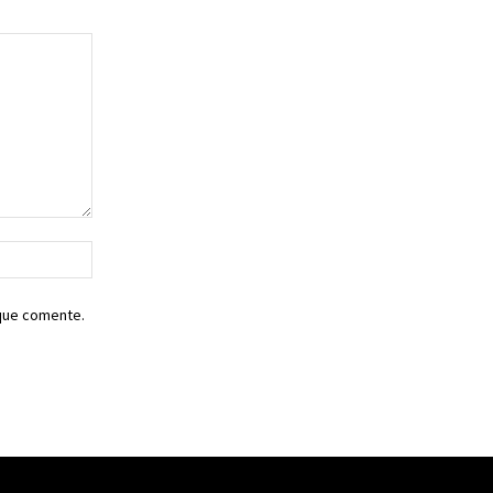
Sitio
web:
 que comente.