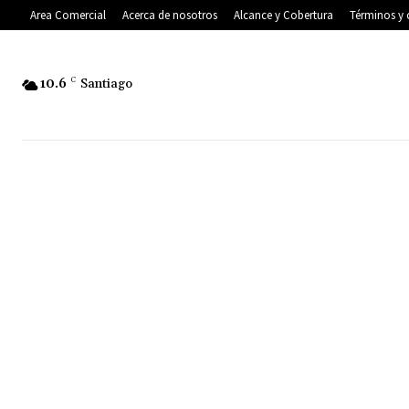
Area Comercial
Acerca de nosotros
Alcance y Cobertura
Términos y 
10.6
C
Santiago