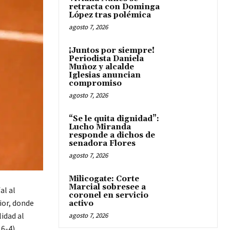
retracta con Dominga
López tras polémica
agosto 7, 2026
¡Juntos por siempre!
Periodista Daniela
Muñoz y alcalde
Iglesias anuncian
compromiso
agosto 7, 2026
“Se le quita dignidad”:
Lucho Miranda
responde a dichos de
senadora Flores
agosto 7, 2026
Milicogate: Corte
Marcial sobresee a
al al
coronel en servicio
ior, donde
activo
lidad al
agosto 7, 2026
6-4).