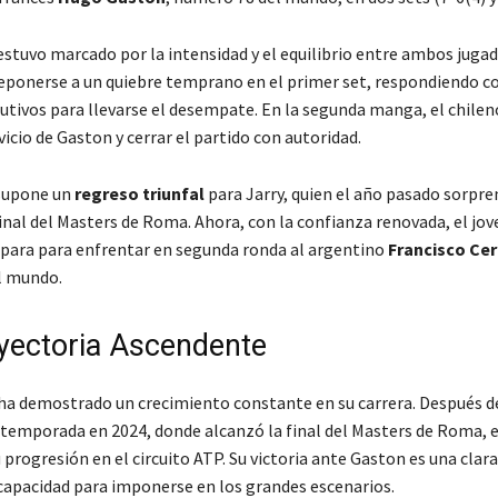
estuvo marcado por la intensidad y el equilibrio entre ambos jugad
eponerse a un quiebre temprano en el primer set, respondiendo co
utivos para llevarse el desempate. En la segunda manga, el chilen
vicio de Gaston y cerrar el partido con autoridad.
 supone un
regreso triunfal
para Jarry, quien el año pasado sorpre
 final del Masters de Roma. Ahora, con la confianza renovada, el jov
epara para enfrentar en segunda ronda al argentino
Francisco Ce
l mundo.
yectoria Ascendente
 ha demostrado un crecimiento constante en su carrera. Después d
emporada en 2024, donde alcanzó la final del Masters de Roma, e
progresión en el circuito ATP. Su victoria ante Gaston es una clar
capacidad para imponerse en los grandes escenarios.