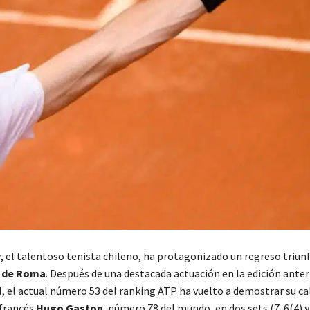
y
, el talentoso tenista chileno, ha protagonizado un regreso triunf
0 de Roma
. Después de una destacada actuación en la edición anter
al, el actual número 53 del ranking ATP ha vuelto a demostrar su ca
 francés
Hugo Gaston
, número 78 del mundo, en dos sets (7-6(4) y 