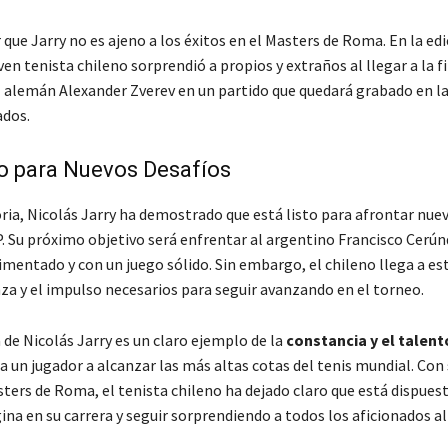
que Jarry no es ajeno a los éxitos en el Masters de Roma. En la edi
oven tenista chileno sorprendió a propios y extraños al llegar a la f
l alemán Alexander Zverev en un partido que quedará grabado en 
ados.
o para Nuevos Desafíos
oria, Nicolás Jarry ha demostrado que está listo para afrontar nue
P. Su próximo objetivo será enfrentar al argentino Francisco Cerún
imentado y con un juego sólido. Sin embargo, el chileno llega a e
nza y el impulso necesarios para seguir avanzando en el torneo.
 de Nicolás Jarry es un claro ejemplo de la
constancia y el talent
a un jugador a alcanzar las más altas cotas del tenis mundial. Con
sters de Roma, el tenista chileno ha dejado claro que está dispuest
na en su carrera y seguir sorprendiendo a todos los aficionados al