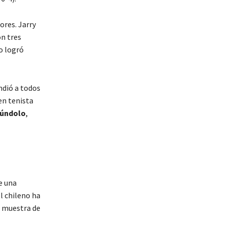
ores. Jarry
n tres
o logró
ndió a todos
en tenista
rúndolo
,
e una
l chileno ha
a muestra de