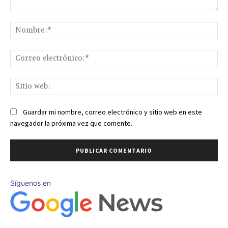
Comentario:
No
Co
ele
Sit
we
Guardar mi nombre, correo electrónico y sitio web en este
navegador la próxima vez que comente.
Síguenos en