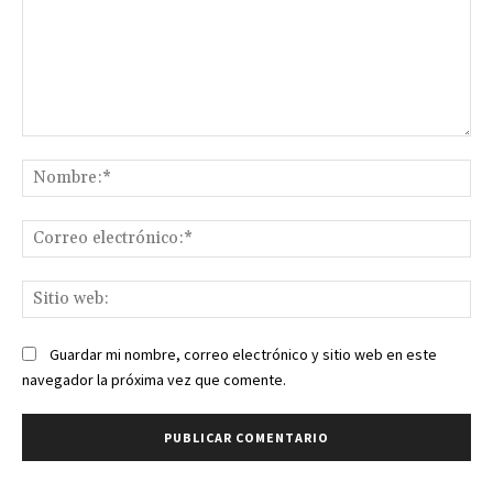
Comentario:
No
Co
ele
Sit
we
Guardar mi nombre, correo electrónico y sitio web en este
navegador la próxima vez que comente.