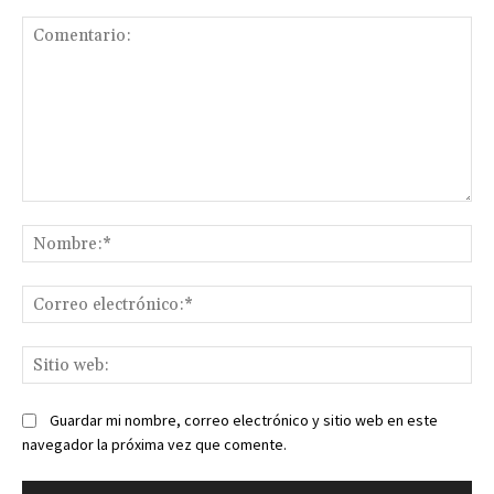
Comentario:
No
Co
ele
Sit
we
Guardar mi nombre, correo electrónico y sitio web en este
navegador la próxima vez que comente.