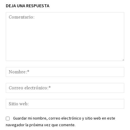
DEJA UNA RESPUESTA
Comentario:
No
Co
ele
Sit
we
Guardar mi nombre, correo electrónico y sitio web en este
navegador la próxima vez que comente.