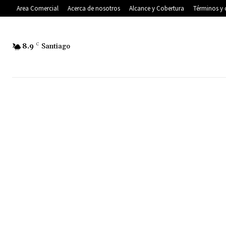
Area Comercial
Acerca de nosotros
Alcance y Cobertura
Términos y 
8.9
C
Santiago