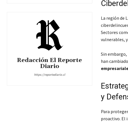
Ciberde
La región de 
ciberdelincue
Sectores com
vulnerables, 
Sin embargo,
Redacción El Reporte
han cambiado 
Diario
empresarial
https://reportediario.cl
Estrateg
y Defen
Para proteger 
proactivo. El