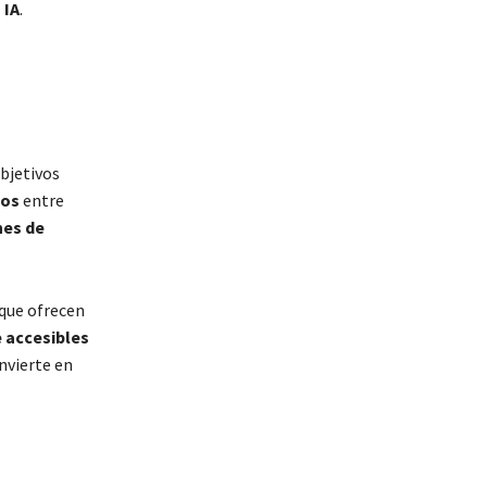
 IA
.
bjetivos
dos
entre
nes de
que ofrecen
accesibles
onvierte en