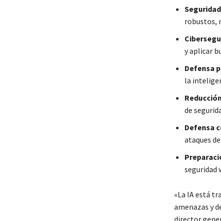
Seguridad 
robustos, 
Cibersegu
y aplicar b
Defensa p
la intelige
Reducción
de segurid
Defensa 
ataques d
Preparació
seguridad w
«La IA está t
amenazas y d
director gener