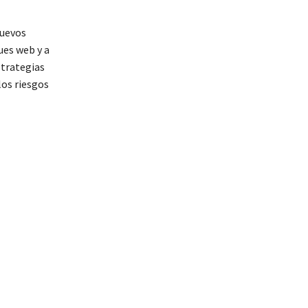
nuevos
ues web y a
strategias
los riesgos