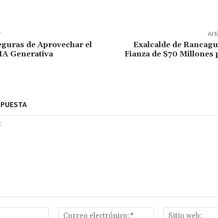
r
Art
guras de Aprovechar el
Exalcalde de Rancagu
 IA Generativa
Fianza de $70 Millones
SPUESTA
Nombre:*
Correo