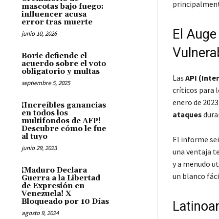
principalment
mascotas bajo fuego:
influencer acusa
error tras muerte
El Auge 
junio 10, 2026
Vulnera
Boric defiende el
acuerdo sobre el voto
obligatorio y multas
Las
API (Inte
septiembre 5, 2025
críticos para 
enero de 2023
¡Increíbles ganancias
en todos los
ataques
duran
multifondos de AFP!
Descubre cómo le fue
al tuyo
El informe se
junio 29, 2023
una ventaja t
y a menudo ut
¡Maduro Declara
un blanco fác
Guerra a la Libertad
de Expresión en
Venezuela! X
Bloqueado por 10 Días
Latinoam
agosto 9, 2024