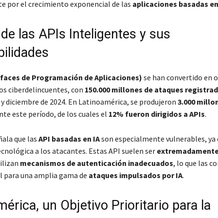
e por el crecimiento exponencial de las
aplicaciones basadas en
de las APIs Inteligentes y sus
bilidades
rfaces de Programación de Aplicaciones)
se han convertido en o
los ciberdelincuentes, con
150.000 millones de ataques registra
 y diciembre de 2024. En Latinoamérica, se produjeron
3.000 millo
te este período, de los cuales el
12% fueron dirigidos a APIs
.
ñala que las
API basadas en IA
son especialmente vulnerables, ya 
ecnológica a los atacantes. Estas API suelen ser
extremadamente 
ilizan
mecanismos de autenticación inadecuados
, lo que las c
il para una amplia gama de
ataques impulsados por IA
.
érica, un Objetivo Prioritario para la