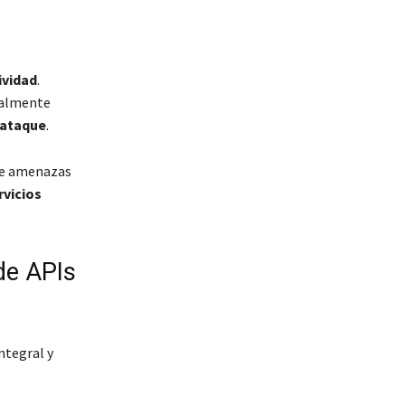
ividad
.
ialmente
 ataque
.
 de amenazas
rvicios
 de APIs
ntegral y