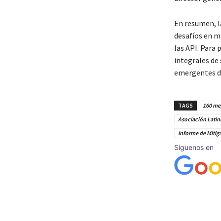
En resumen, l
desafíos en m
las API. Para
integrales de 
emergentes de
TAGS
160 me
Asociación Latin
Informe de Mitig
Síguenos en
Cuota