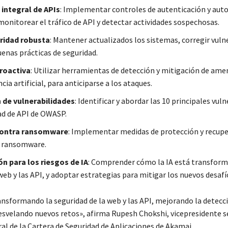
integral de APIs
: Implementar controles de autenticación y auto
monitorear el tráfico de API y detectar actividades sospechosas.
ridad robusta
: Mantener actualizados los sistemas, corregir vuln
uenas prácticas de seguridad.
roactiva
: Utilizar herramientas de detección y mitigación de am
ncia artificial, para anticiparse a los ataques.
 de vulnerabilidades
: Identificar y abordar las 10 principales vul
ad de API de OWASP.
contra ransomware
: Implementar medidas de protección y recup
e ransomware.
n para los riesgos de IA
: Comprender cómo la IA está transform
eb y las API, y adoptar estrategias para mitigar los nuevos desafí
ransformando la seguridad de la web y las API, mejorando la detecc
esvelando nuevos retos»
, afirma Rupesh Chokshi, vicepresidente s
al de la Cartera de Seguridad de Aplicaciones de Akamai.