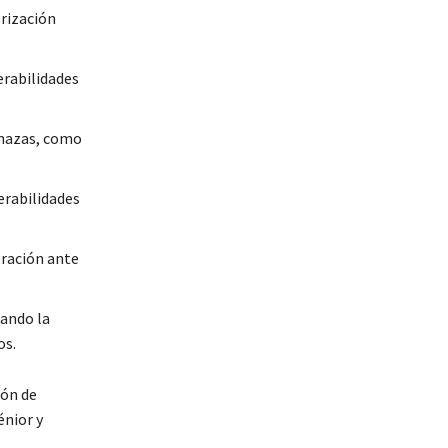
rización
erabilidades
enazas, como
nerabilidades
eración ante
ando la
os.
ión de
énior y