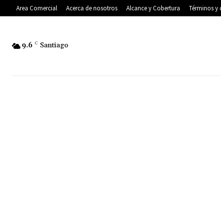
Area Comercial
Acerca de nosotros
Alcance y Cobertura
Términos y 
9.6
C
Santiago