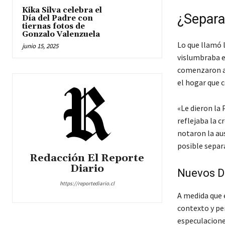
Kika Silva celebra el
¿Separa
Día del Padre con
tiernas fotos de
Gonzalo Valenzuela
Lo que llamó l
junio 15, 2025
vislumbraba en
comenzaron a 
el hogar que 
«Le dieron la 
reflejaba la c
notaron la au
posible separ
Redacción El Reporte
Diario
Nuevos De
https://reportediario.cl
A medida que 
contexto y per
especulacione