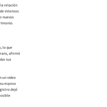
la relación
 de intensos
do nuevos
rimonio.
, lo que
rans, afirmó
ldar sus
n un video
 su esposo
gistro dejó
posible