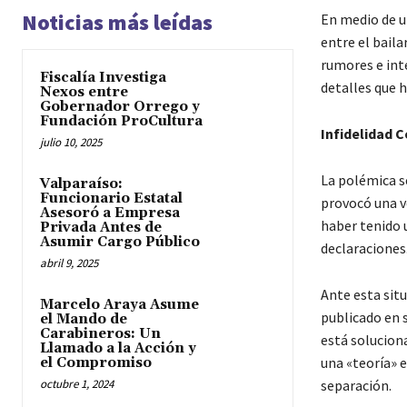
Noticias más leídas
En medio de un
entre el bail
rumores e inte
Fiscalía Investiga
detalles que 
Nexos entre
Gobernador Orrego y
Fundación ProCultura
Infidelidad 
julio 10, 2025
La polémica se
Valparaíso:
Funcionario Estatal
provocó una v
Asesoró a Empresa
haber tenido u
Privada Antes de
Asumir Cargo Público
declaraciones
abril 9, 2025
Ante esta situ
Marcelo Araya Asume
publicado en 
el Mando de
Carabineros: Un
está solucion
Llamado a la Acción y
una «teoría» 
el Compromiso
octubre 1, 2024
separación.