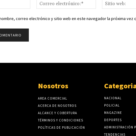
Nombre:*
Correo
electrónico:*
nombre, correo electrónico y sitio web en este navegador la próxima vez
Nosotros
Categori
NACIONAL
AREA COMERCIAL
POLICIAL
ACERCA DE NOSOTROS
MAGAZINE
ALCANCE Y COBERTURA
DEPORTES
TÉRMINOS Y CONDICIONES
ADMINISTRACIÓN 
POLÍTICAS DE PUBLICACIÓN
TENDENCIAS