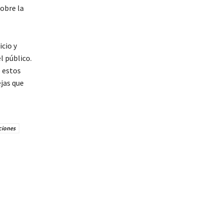
sobre la
icio y
l público.
 estos
jas que
ciones