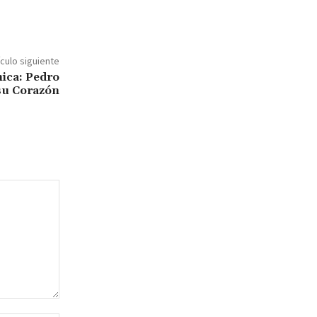
ículo siguiente
nica: Pedro
su Corazón