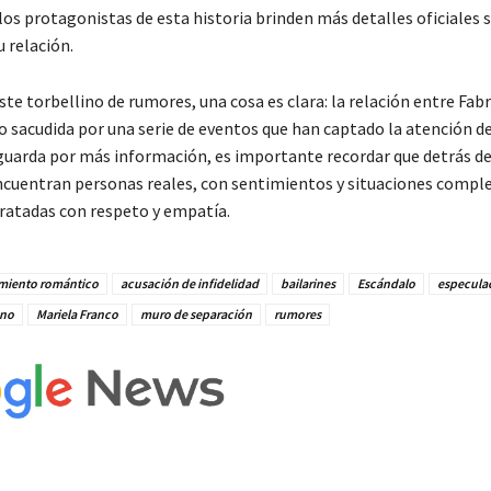
los protagonistas de esta historia brinden más detalles oficiales 
u relación.
te torbellino de rumores, una cosa es clara: la relación entre Fabr
o sacudida por una serie de eventos que han captado la atención de
guarda por más información, es importante recordar que detrás de
encuentran personas reales, con sentimientos y situaciones comple
ratadas con respeto y empatía.
miento romántico
acusación de infidelidad
bailarines
Escándalo
especula
ano
Mariela Franco
muro de separación
rumores