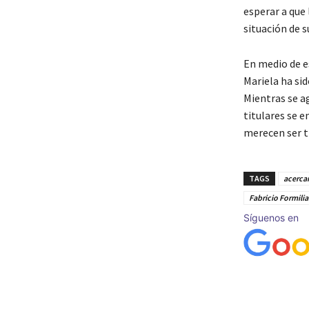
esperar a que 
situación de s
En medio de es
Mariela ha sid
Mientras se a
titulares se 
merecen ser t
TAGS
acerca
Fabricio Formili
Síguenos en