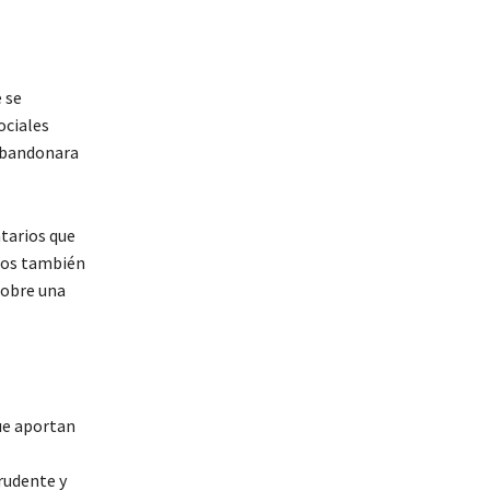
 se
ociales
 abandonara
ntarios que
rios también
sobre una
ue aportan
rudente y