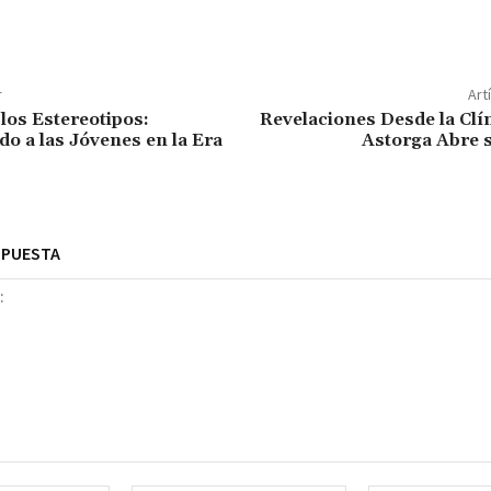
r
Art
 los Estereotipos:
Revelaciones Desde la Clí
 a las Jóvenes en la Era
Astorga Abre 
SPUESTA