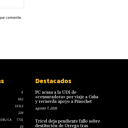
Sitio
web:
 que comente.
as
Destacados
PC acusa a la UDI de
8
«censuradora» por viaje a Cuba
602
y recuerda apoyo a Pinochet
10312
agosto 7, 2026
229
PÚBLICA
7731
Tricel deja pendiente fallo sobre
destitución de Orrego tras
10