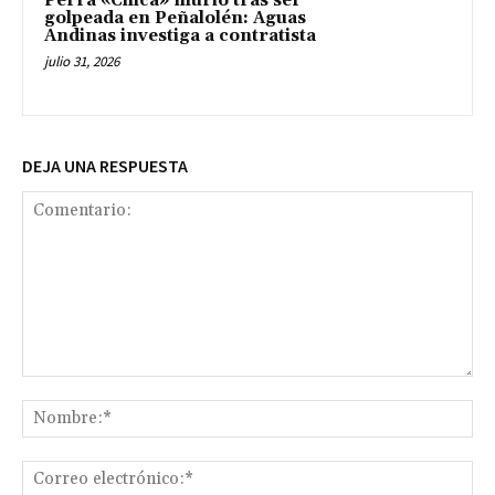
Perra «Chica» murió tras ser
golpeada en Peñalolén: Aguas
Andinas investiga a contratista
julio 31, 2026
DEJA UNA RESPUESTA
Comentario:
No
Co
ele