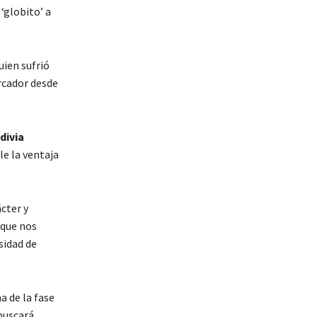
‘globito’ a
quien sufrió
cador desde
divia
le la ventaja
cter y
 que nos
sidad de
a de la fase
 buscará