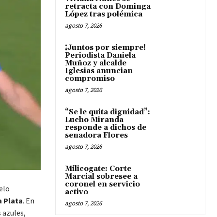
retracta con Dominga
López tras polémica
agosto 7, 2026
¡Juntos por siempre!
Periodista Daniela
Muñoz y alcalde
Iglesias anuncian
compromiso
agosto 7, 2026
“Se le quita dignidad”:
Lucho Miranda
responde a dichos de
senadora Flores
agosto 7, 2026
Milicogate: Corte
Marcial sobresee a
coronel en servicio
elo
activo
a Plata
. En
agosto 7, 2026
s azules,