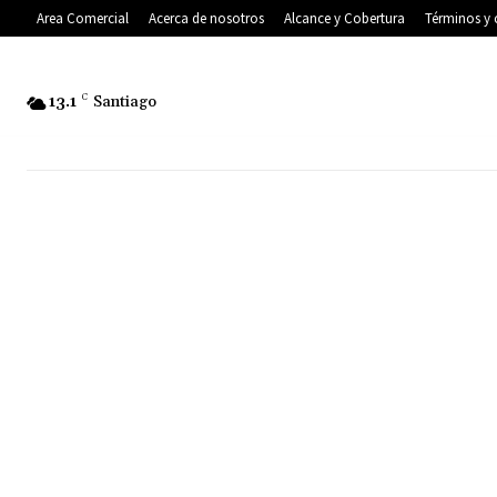
Area Comercial
Acerca de nosotros
Alcance y Cobertura
Términos y 
13.1
C
Santiago