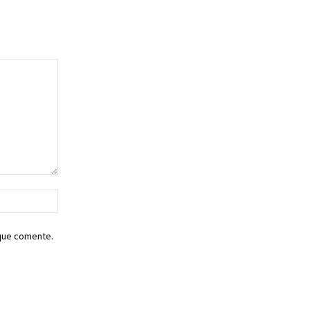
Sitio
web:
 que comente.