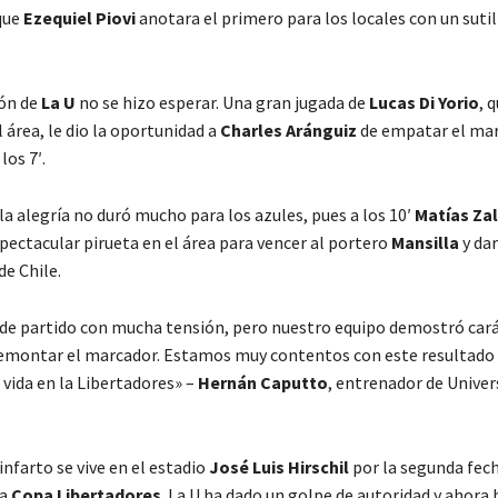
que
Ezequiel Piovi
anotara el primero para los locales con un sutil 
ión de
La U
no se hizo esperar. Una gran jugada de
Lucas Di Yorio
, 
l área, le dio la oportunidad a
Charles Aránguiz
de empatar el mar
los 7′.
a alegría no duró mucho para los azules, pues a los 10′
Matías Zal
pectacular pirueta en el área para vencer al portero
Mansilla
y dar
de Chile.
o de partido con mucha tensión, pero nuestro equipo demostró cará
remontar el marcador. Estamos muy contentos con este resultado
vida en la Libertadores»
–
Hernán Caputto
, entrenador de Univer
infarto se vive en el estadio
José Luis Hirschil
por la segunda fech
la
Copa Libertadores
. La U ha dado un golpe de autoridad y ahora