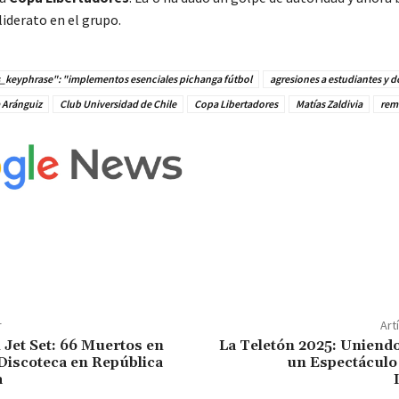
liderato en el grupo.
_keyphrase": "implementos esenciales pichanga fútbol
agresiones a estudiantes y 
a Aránguiz
Club Universidad de Chile
Copa Libertadores
Matías Zaldivia
rem
r
Art
 Jet Set: 66 Muertos en
La Teletón 2025: Uniendo
Discoteca en República
un Espectáculo 
a