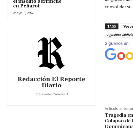
el insólito berrinche
en Peñarol
consolidar su 
mayo 5, 2026
TAGS
"Focus
Agustina Valdivi
Síguenos en
Redacción El Reporte
Diario
Cuota
https://reportediario.cl
Artículo anterio
Tragedia en
Colapso de 
Dominican