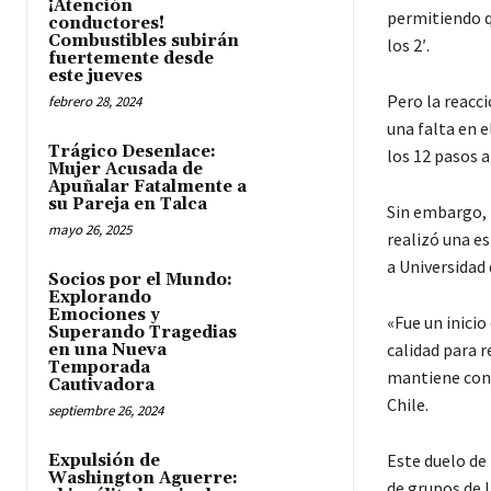
¡Atención
permitiendo 
conductores!
Combustibles subirán
los 2′.
fuertemente desde
este jueves
Pero la reacc
febrero 28, 2024
una falta en e
Trágico Desenlace:
los 12 pasos a 
Mujer Acusada de
Apuñalar Fatalmente a
su Pareja en Talca
Sin embargo, l
mayo 26, 2025
realizó una es
a Universidad 
Socios por el Mundo:
Explorando
Emociones y
«Fue un inici
Superando Tragedias
calidad para 
en una Nueva
Temporada
mantiene con 
Cautivadora
Chile.
septiembre 26, 2024
Este duelo de 
Expulsión de
Washington Aguerre:
de grupos de 