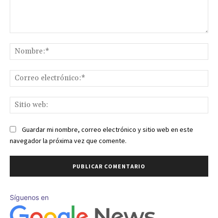
Comentario:
No
Co
ele
Sit
we
Guardar mi nombre, correo electrónico y sitio web en este
navegador la próxima vez que comente.
Síguenos en