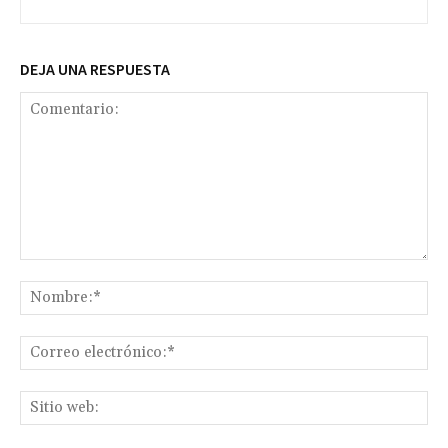
DEJA UNA RESPUESTA
Comentario:
No
Co
ele
Sit
we