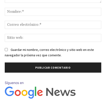
Comentario:
No
Co
ele
Sit
we
Guardar mi nombre, correo electrónico y sitio web en este
navegador la próxima vez que comente.
Síguenos en