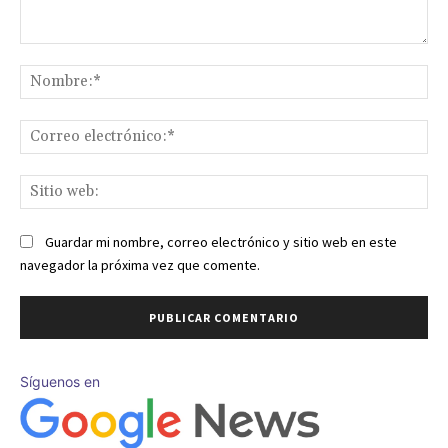
Comentario:
No
Co
ele
Sit
we
Guardar mi nombre, correo electrónico y sitio web en este
navegador la próxima vez que comente.
Síguenos en