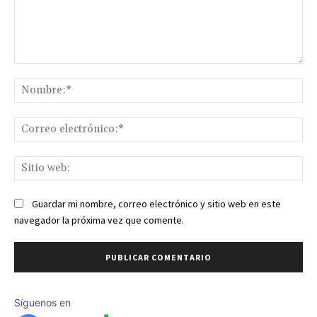
Comentario:
No
Co
ele
Sit
we
Guardar mi nombre, correo electrónico y sitio web en este
navegador la próxima vez que comente.
Síguenos en