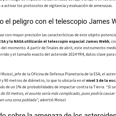
 a activar los protocolos de vigilancia y evaluación de amenazas.
o el peligro con el telescopio James
ar con mayor precisión las características de este objeto potenc
ESA y la NASA utilizarán el telescopio espacial James Webb
, c
del momento. A partir de finales de abril, este instrumento medi
orrido y el tamaño exacto del asteroide 2024 YR4, datos clave para 
Moissl, jefe de la Oficina de Defensa Planetaria de la ESA, el aste
 y 90 metros de diámetro, lo que lo ubicaría en el
nivel 3 de la es
más de un 1% de probabilidades de impactar contra la Tierra.
Si s
de 50 metros, el asunto sería más complicado, pues podría causar
 en una zona poblada
, advirtió Moissl.
o sobre la amenaza de los asteroide