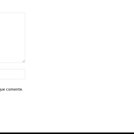
Sitio
web:
 que comente.