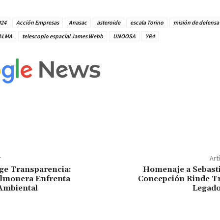
024
Acción Empresas
Anasac
asteroide
escala Torino
misión de defensa 
 ALMA
telescopio espacial James Webb
UNOOSA
YR4
r
Art
ige Transparencia:
Homenaje a Sebasti
lmonera Enfrenta
Concepción Rinde Tr
Ambiental
Legado