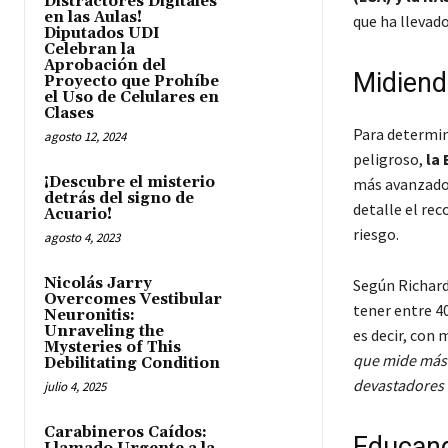
Distractores Digitales
en las Aulas!
que ha llevado
Diputados UDI
Celebran la
Aprobación del
Midiend
Proyecto que Prohíbe
el Uso de Celulares en
Clases
Para determin
agosto 12, 2024
peligroso,
la 
¡Descubre el misterio
más avanzado 
detrás del signo de
detalle el rec
Acuario!
riesgo.
agosto 4, 2023
Nicolás Jarry
Según Richard 
Overcomes Vestibular
tener entre 40
Neuronitis:
Unraveling the
es decir, con 
Mysteries of This
que mide más 
Debilitating Condition
devastadores
julio 4, 2025
Carabineros Caídos:
Educand