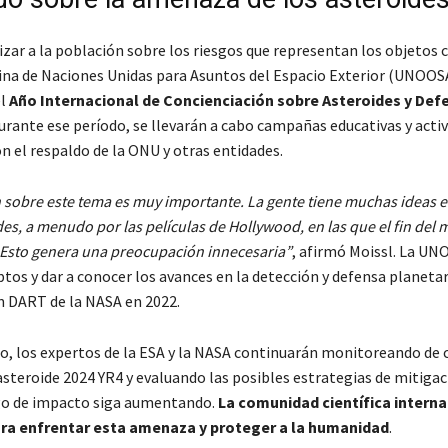
zar a la población sobre los riesgos que representan los objetos c
icina de Naciones Unidas para Asuntos del Espacio Exterior (UNOOS
el
Año Internacional de Concienciación sobre Asteroides y Def
Durante ese período, se llevarán a cabo campañas educativas y acti
n el respaldo de la ONU y otras entidades.
 sobre este tema es muy importante. La gente tiene muchas ideas 
es, a menudo por las películas de Hollywood, en las que el fin del 
 Esto genera una preocupación innecesaria
, afirmó Moissl. La U
tos y dar a conocer los avances en la detección y defensa planetar
n DART de la NASA en 2022.
o, los expertos de la ESA y la NASA continuarán monitoreando de c
asteroide 2024 YR4 y evaluando las posibles estrategias de mitigac
sgo de impacto siga aumentando.
La comunidad científica interna
ra enfrentar esta amenaza y proteger a la humanidad
.