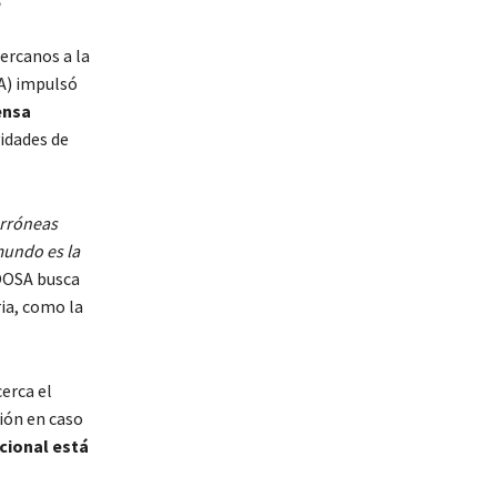
ercanos a la
A) impulsó
ensa
vidades de
erróneas
mundo es la
NOOSA busca
ia, como la
erca el
ión en caso
cional está