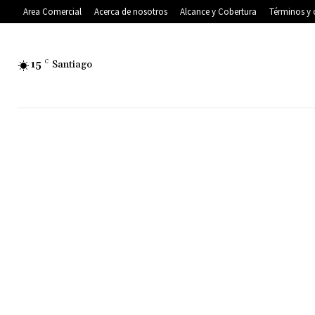
Area Comercial
Acerca de nosotros
Alcance y Cobertura
Términos y 
15
C
Santiago