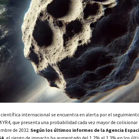
científica internacional se encuentra en alerta por el seguimiento
4 YR4, que presenta una probabilidad cada vez mayor de colisionar 
iembre de 2032.
Según los últimos informes de la Agencia Espac
SA
, el riesgo de impacto ha aumentado del 1,2% al 2,3% en los últi