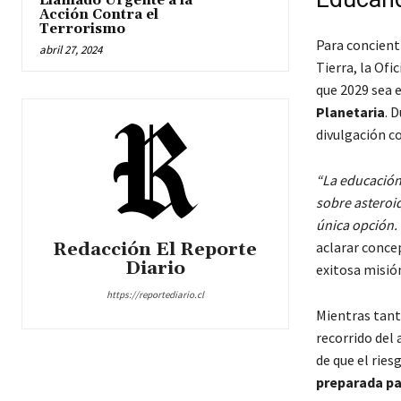
Llamado Urgente a la
Acción Contra el
Terrorismo
Para concienti
abril 27, 2024
Tierra, la Of
que 2029 sea 
Planetaria
. 
divulgación co
La educación
sobre asteroid
única opción.
Redacción El Reporte
aclarar concep
Diario
exitosa misió
https://reportediario.cl
Mientras tant
recorrido del 
de que el rie
preparada pa