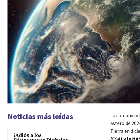
Noticias más leídas
La comunidad 
asteroide 202
Tierra en dic
¡Adiós a los
(ESA) y la NA