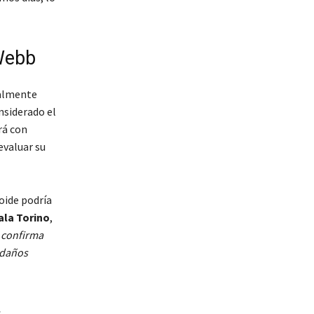
 Webb
ialmente
onsiderado el
rá con
evaluar su
roide podría
cala Torino
,
e confirma
 daños
s