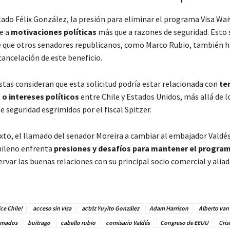
tado Félix González, la presión para eliminar el programa Visa Wai
e a
motivaciones políticas
más que a razones de seguridad. Esto 
e que otros senadores republicanos, como Marco Rubio, también 
cancelación de este beneficio.
stas consideran que esta solicitud podría estar relacionada con
te
o intereses políticos
entre Chile y Estados Unidos, más allá de l
 seguridad esgrimidos por el fiscal Spitzer.
xto, el llamado del senador Moreira a cambiar al embajador Valdés
hileno enfrenta
presiones y desafíos para mantener el program
ervar las buenas relaciones con su principal socio comercial y alia
ce Chile!
acceso sin visa
actriz Yuyito González
Adam Harrison
Alberto van
amados
buitrago
cabello rubio
comisario Valdés
Congreso de EEUU
Cris