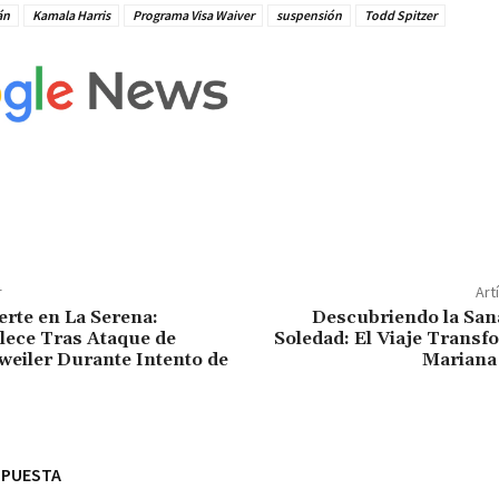
án
Kamala Harris
Programa Visa Waiver
suspensión
Todd Spitzer
r
Art
rte en La Serena:
Descubriendo la Sana
lece Tras Ataque de
Soledad: El Viaje Transf
weiler Durante Intento de
Mariana
SPUESTA