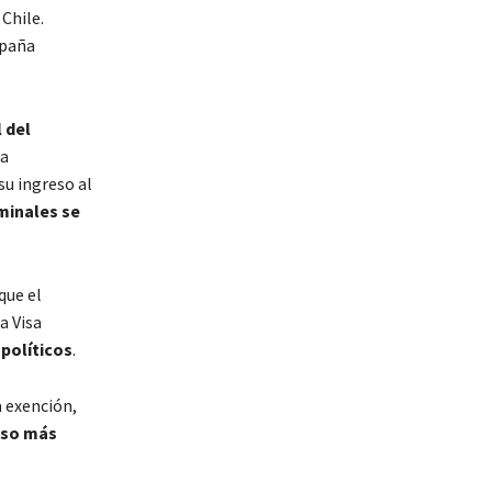
Chile.
mpaña
l del
la
su ingreso al
minales se
que el
a Visa
políticos
.
a exención,
eso más