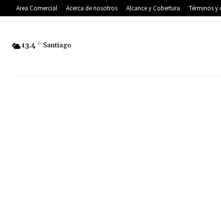
Area Comercial
Acerca de nosotros
Alcance y Cobertura
Términos y 
13.4
C
Santiago