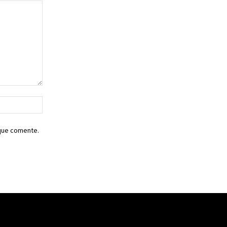
Sitio
web:
 que comente.