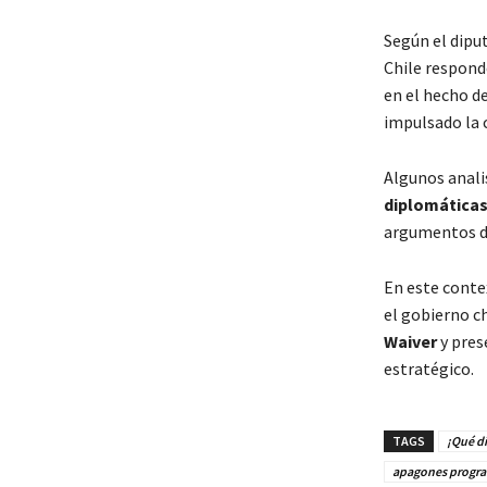
Según el dipu
Chile respond
en el hecho d
impulsado la 
Algunos anali
diplomáticas 
argumentos de
En este conte
el gobierno c
Waiver
y pres
estratégico.
TAGS
¡Qué di
apagones progr