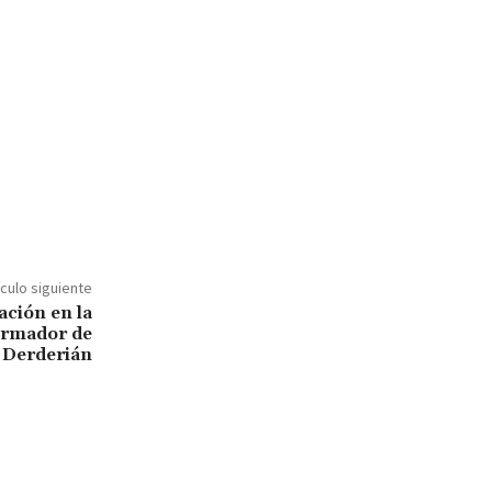
ículo siguiente
ción en la
ormador de
 Derderián