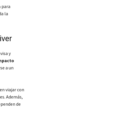
a para
a la
iver
visa y
impacto
se a un
en viajar con
res. Además,
ependen de