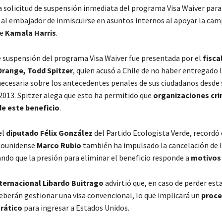
la solicitud de suspensión inmediata del programa Visa Waiver para 
 al embajador de inmiscuirse en asuntos internos al apoyar la ca
de
Kamala Harris
.
de suspensión del programa Visa Waiver fue presentada por el
fisca
range, Todd Spitzer
, quien acusó a Chile de no haber entregado 
ecesaria sobre los antecedentes penales de sus ciudadanos desde 
013. Spitzer alega que esto ha permitido que
organizaciones cri
e este beneficio
.
el
diputado Félix González
del Partido Ecologista Verde, recordó 
dounidense
Marco Rubio
también ha impulsado la cancelación de l
ando que la presión para eliminar el beneficio responde a
motivos 
nternacional Libardo Buitrago
advirtió que, en caso de perder est
deberán gestionar una visa convencional, lo que implicará un
proc
crático
para ingresar a Estados Unidos.