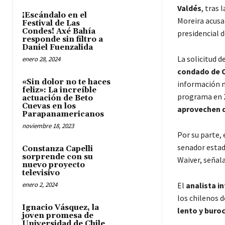
Valdés
, tras 
¡Escándalo en el
Moreira acusa
Festival de Las
Condes! Axé Bahía
presidencial 
responde sin filtro a
Daniel Fuenzalida
La solicitud 
enero 28, 2024
condado de O
«Sin dolor no te haces
información n
feliz»: La increíble
programa en 2
actuación de Beto
Cuevas en los
aprovechen d
Parapanamericanos
noviembre 18, 2023
Por su parte, 
senador esta
Constanza Capelli
sorprende con su
Waiver, señal
nuevo proyecto
televisivo
enero 2, 2024
El
analista i
los chilenos 
Ignacio Vásquez, la
lento y buro
joven promesa de
Universidad de Chile