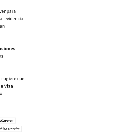
ver para
se evidencia
han
nsiones
os
 sugiere que
a Visa
do
 Klaveren
thian Moreira