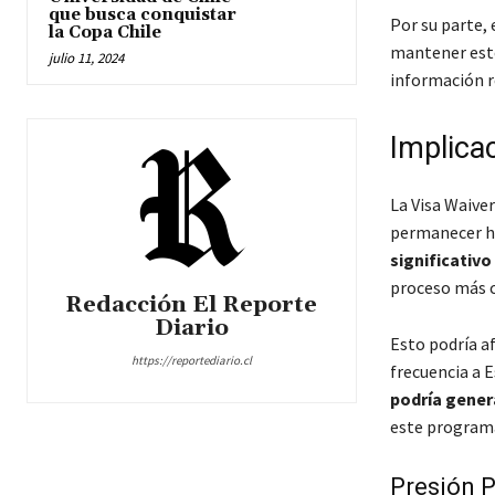
que busca conquistar
Por su parte, 
la Copa Chile
mantener este
julio 11, 2024
información r
Implica
La Visa Waiver
permanecer ha
significativo
proceso más c
Redacción El Reporte
Diario
Esto podría a
https://reportediario.cl
frecuencia a 
podría gener
este programa
Presión P