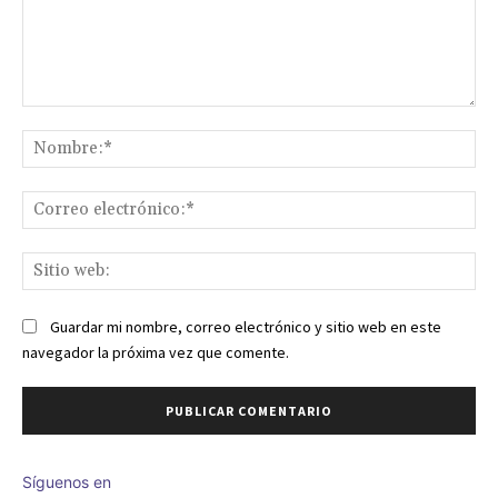
Comentario:
No
Co
ele
Sit
we
Guardar mi nombre, correo electrónico y sitio web en este
navegador la próxima vez que comente.
Síguenos en