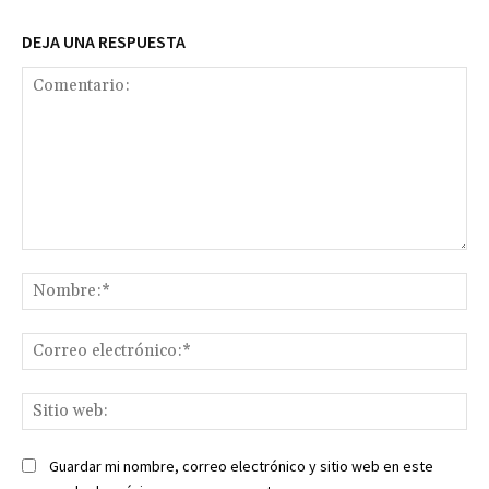
DEJA UNA RESPUESTA
Comentario:
No
Co
ele
Sit
we
Guardar mi nombre, correo electrónico y sitio web en este