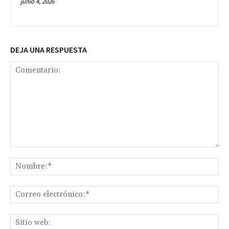
junio 4, 2026
DEJA UNA RESPUESTA
Comentario:
No
Co
ele
Sit