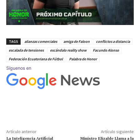
TAGS
alianzas comerciales
amiga de Faloon
conflictos a distancia
escalada de tensiones
escándalo reality show
Facundo Alonso
Federación Ecuatoriana de Fútbol
Palabra de Honor
Síguenos en
Artículo anterior
Artículo siguiente
La Inteligencia Artificial
Ministro Elizalde Llama a la