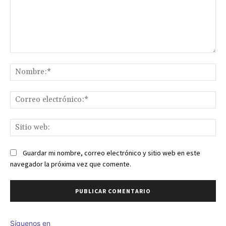
Comentario:
No
Co
ele
Sit
we
Guardar mi nombre, correo electrónico y sitio web en este
navegador la próxima vez que comente.
Síguenos en