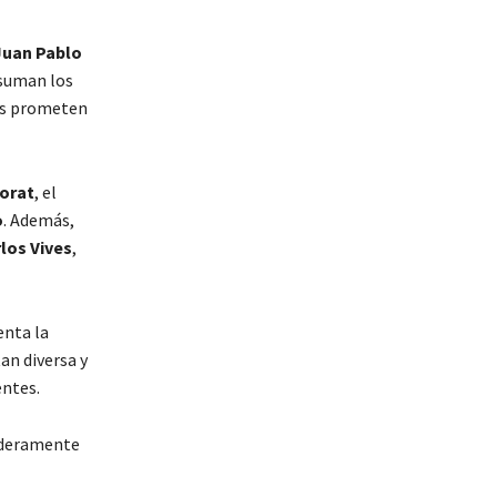
Juan Pablo
 suman los
es prometen
orat
, el
o
. Además,
los Vives
,
enta la
an diversa y
entes.
daderamente