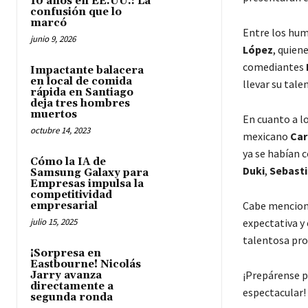
10 años en EE.UU.: La
confusión que lo
marcó
Entre los hu
junio 9, 2026
López
, quien
comediantes
Impactante balacera
en local de comida
llevar su tale
rápida en Santiago
deja tres hombres
muertos
En cuanto a lo
octubre 14, 2023
mexicano
Car
ya se habían 
Cómo la IA de
Duki
,
Sebasti
Samsung Galaxy para
Empresas impulsa la
competitividad
Cabe menciona
empresarial
julio 15, 2025
expectativa y 
talentosa pro
¡Sorpresa en
Eastbourne! Nicolás
¡Prepárense p
Jarry avanza
directamente a
espectacular!
segunda ronda