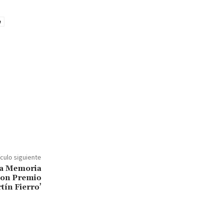
a
ículo siguiente
la Memoria
con Premio
tín Fierro’