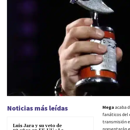
Noticias más leídas
Mega
acaba de
fanáticos del
transmisión es
Luis Jara y su veto de
presentarán e