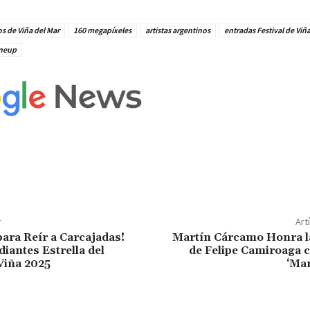
s de Viña del Mar
160 megapíxeles
artistas argentinos
entradas Festival de Viñ
ineup
r
Art
para Reír a Carcajadas!
Martín Cárcamo Honra 
iantes Estrella del
de Felipe Camiroaga 
 Viña 2025
‘Mar