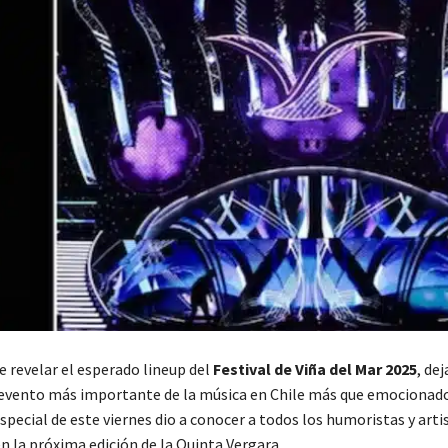
 revelar el esperado lineup del
Festival de Viña del Mar 2025
, de
 evento más importante de la música en Chile más que emocionado
pecial de este viernes dio a conocer a todos los humoristas y arti
n la próxima edición de la Quinta Vergara.