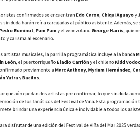
moristas confirmados se encuentran
Edo Caroe
,
Chiqui Aguayo
y
es sin duda harán reír a carcajadas al público asistente. Además, se
Pedro Ruminot
,
Pam Pam
y el venezolano
George Harris
, quien
nto y carisma al escenario.
s artistas musicales, la parrilla programática incluye a la banda
M
ín León
, el puertorriqueño
Eladio Carrión
y el chileno
Kidd Vodo
confirmado previamente a
Marc Anthony
,
Myriam Hernández
,
Car
án Yatra
y
Bacilos
.
r que aún quedan dos artistas por confirmar, lo que sin duda aum
emoción de los fanáticos del Festival de Viña. Esta programación t
mete brindar una experiencia única e inolvidable a todos los asist
ara disfrutar de una edición del Festival de Viña del Mar 2025 ver