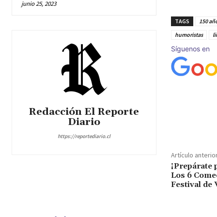
junio 25, 2023
TAGS
150 año
humoristas
l
Síguenos en
Redacción El Reporte
Cuota
Diario
https://reportediario.cl
Artículo anterio
¡Prepárate 
Los 6 Comed
Festival de