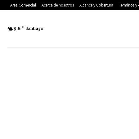
Area Comercial
Acerca de nosotros
Alcance y Cobertura
Términos y 
9.8
C
Santiago