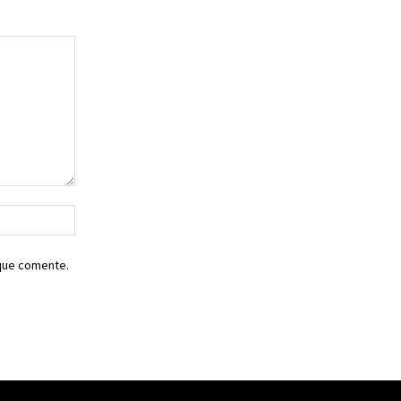
Sitio
web:
 que comente.