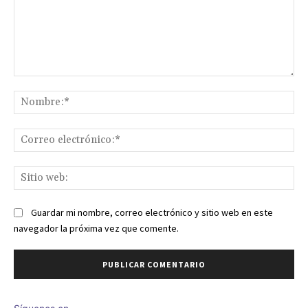
Comentario:
No
Co
ele
Sit
we
Guardar mi nombre, correo electrónico y sitio web en este
navegador la próxima vez que comente.